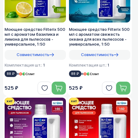
Моющее средство Filterix 500
Моющее средство Filterix 500
мл с ароматом базилика и
мл с ароматом свежесть
лимона для пылесосов -
океана для всех пылеcосов -
универсальное, 1:50
универсальное, 1:50
Совместимость
Совместимость
Комплектация шт.:
1
Комплектация шт.:
1
88 ₽
в
88 ₽
в
525 ₽
525 ₽
хит
хит