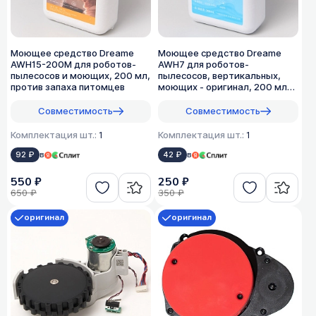
Моющее средство Dreame
Моющее средство Dreame
AWH15-200M для роботов-
AWH7 для роботов-
пылесосов и моющих, 200 мл,
пылесосов, вертикальных,
против запаха питомцев
моющих - оригинал, 200 мл
(1:200)
Совместимость
Совместимость
Комплектация шт.:
1
Комплектация шт.:
1
92 ₽
в
42 ₽
в
550 ₽
250 ₽
650 ₽
350 ₽
оригинал
оригинал