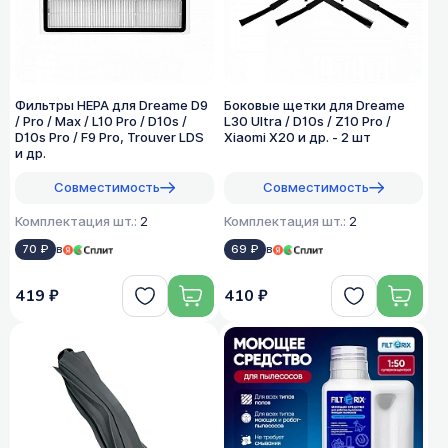
Фильтры HEPA для Dreame D9
Боковые щетки для Dreame
/ Pro / Max / L10 Pro / D10s /
L30 Ultra / D10s / Z10 Pro /
D10s Pro / F9 Pro, Trouver LDS
Xiaomi X20 и др. - 2 шт
и др.
Совместимость
Совместимость
Комплектация шт.:
2
Комплектация шт.:
2
70 ₽
в
69 ₽
в
419 ₽
410 ₽