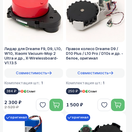
Лидар для Dreame F9, D9, L10,
Правое колесо Dreame D9 /
W10, Xiaomi Vacuum-Mop 2
D10 Plus / L10 Pro / D10s и др. -
Ultra и др., X-Wirelessboard-
белое, оригинал
V1.13.5
Совместимость
Совместимость
Комплектация шт.:
1
Комплектация шт.:
1
384 ₽
в
250 ₽
в
2 300 ₽
1 500 ₽
2 520 ₽
оригинал
оригинал