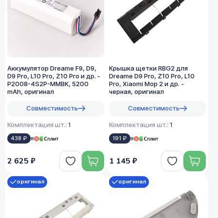
Аккумулятор Dreame F9, D9,
Крышка щетки RBG2 для
D9 Pro, L10 Pro, Z10 Pro и др. -
Dreame D9 Pro, Z10 Pro, L10
P2008-4S2P-MMBK, 5200
Pro, Xiaomi Mop 2 и др. -
mAh, оригинал
черная, оригинал
Совместимость
Совместимость
Комплектация шт.:
1
Комплектация шт.:
1
438 ₽
в
191 ₽
в
2 625 ₽
1 145 ₽
оригинал
оригинал