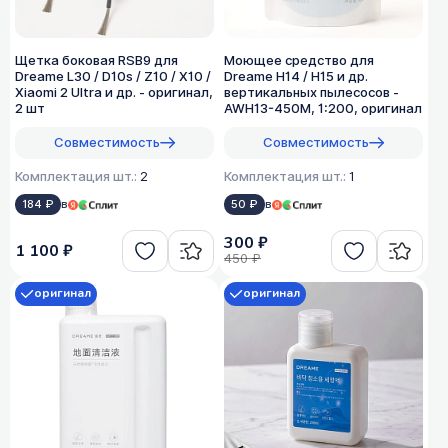
Щетка боковая RSB9 для
Моющее средство для
Dreame L30 / D10s / Z10 / X10 /
Dreame H14 / H15 и др.
Xiaomi 2 Ultra и др. - оригинал,
вертикальных пылесосов -
2 шт
AWH13-450M, 1:200, оригинал
Совместимость
Совместимость
Комплектация шт.:
2
Комплектация шт.:
1
184 ₽
в
50 ₽
в
300 ₽
1 100 ₽
450 ₽
оригинал
оригинал