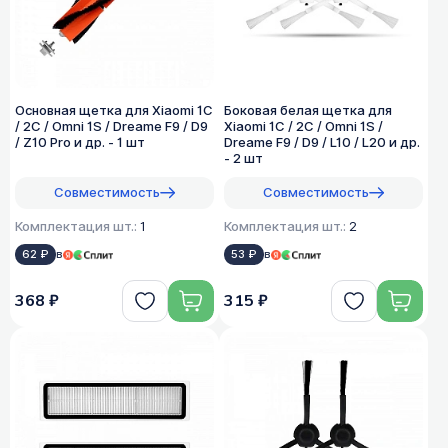
Основная щетка для Xiaomi 1C
Боковая белая щетка для
/ 2C / Omni 1S / Dreame F9 / D9
Xiaomi 1C / 2C / Omni 1S /
/ Z10 Pro и др. - 1 шт
Dreame F9 / D9 / L10 / L20 и др.
- 2 шт
Совместимость
Совместимость
Комплектация шт.:
1
Комплектация шт.:
2
62 ₽
в
53 ₽
в
368 ₽
315 ₽