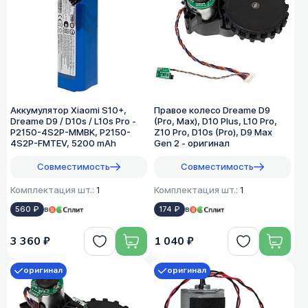
Аккумулятор Xiaomi S10+,
Правое колесо Dreame D9
Dreame D9 / D10s / L10s Pro -
(Pro, Max), D10 Plus, L10 Pro,
P2150-4S2P-MMBK, P2150-
Z10 Pro, D10s (Pro), D9 Max
4S2P-FMTEV, 5200 mAh
Gen 2 - оригинал
Совместимость
Совместимость
Комплектация шт.:
1
Комплектация шт.:
1
560 ₽
в
174 ₽
в
3 360 ₽
1 040 ₽
оригинал
оригинал