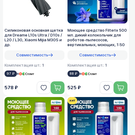
Силиконовая основная щетка
Моющее средство Filterix 500
для Dreame L10s Ultra / D10s /
мл. дикий колокольчик для
L20 / L30, Xiaomi Mijia M30S и
роботов-пылесосов,
др.
вертикальных, моющих, 1:50
Совместимость
Совместимость
Комплектация шт.:
1
Комплектация шт.:
1
97 ₽
в
88 ₽
в
578 ₽
525 ₽
хит