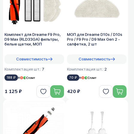
Комплект для Dreame F9 Pro,
МОП для Dreame D10s / D10s
D9 Max (RLD33GA) фильтры,
Pro / F9 Pro / D9 Max Gen 2 -
белые щетки, МОП
салфетка, 2 шт
Совместимость
Совместимость
Комплектация шт.:
7
Комплектация шт.:
2
188 ₽
в
70 ₽
в
1 125 ₽
420 ₽