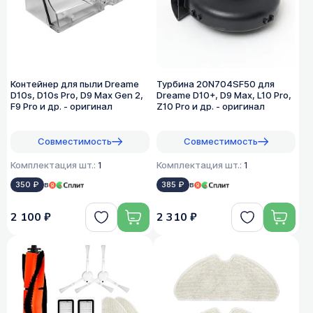
Контейнер для пыли Dreame
Турбина 20N704SF50 для
D10s, D10s Pro, D9 Max Gen 2,
Dreame D10+, D9 Max, L10 Pro,
F9 Pro и др. - оригинал
Z10 Pro и др. - оригинал
Совместимость
Совместимость
Комплектация шт.:
1
Комплектация шт.:
1
350 ₽
в
385 ₽
в
2 100 ₽
2 310 ₽