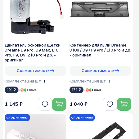
Двигатель основной щётки
Контейнер для пыли Dreame
Dreame D9 Pro, D9 Max, L10
D10s / D9 / F9 Pro / L10 Pro и др.
Pro, F9, D9, Z10 Pro и др. -
- оригинал
оригинал
Совместимость
Совместимость
Комплектация шт.:
1
Комплектация шт.:
1
191 ₽
в
174 ₽
в
1 145 ₽
1 040 ₽
оригинал
оригинал