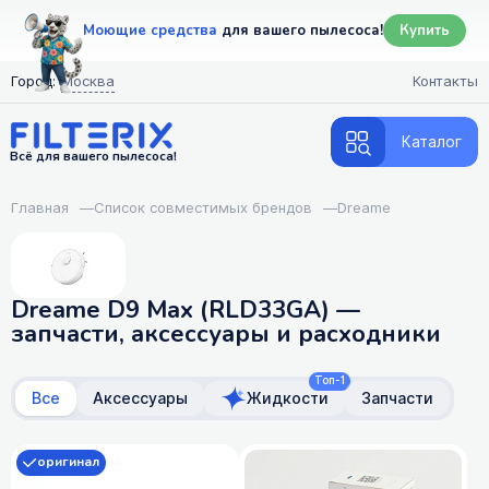
Моющие средства
для вашего пылесоса!
Купить
Город:
Москва
Контакты
Каталог
Всё для вашего пылесоса!
Главная
—
Список совместимых брендов
—
Dreame
Dreame D9 Max (RLD33GA) —
запчасти, аксессуары и расходники
Топ-1
Все
Аксессуары
Жидкости
Запчасти
оригинал