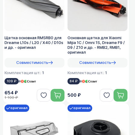
Щетка основная RMSRB0 для
Основная щетка для Xiaomi
Dreame L10s / L20 / X40 / D10s
Mijia 1C / Omni 1S, Dreame F9 /
и др. - оригинал
D9 / Z10 и др. - RMB2, RMB1,
оригинал
Совместимость
Совместимость
Комплектация шт.:
1
Комплектация шт.:
1
109 ₽
в
84 ₽
в
654 ₽
500 ₽
1 100 ₽
оригинал
оригинал