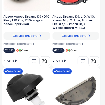
Левое колесо Dreame D9 / D10
Лидар Dreame D9, L10, W10,
Plus / L10 Pro / D10s и др. -
Xiaomi Mop 2 Ultra, Trouver
белое, оригинал
LDS и др. - красный, X-
Wirelessboard-V1.13.3
Совместимость
Совместимость
Комплектация шт.:
1
Комплектация шт.:
1
250 ₽
в
420 ₽
в
1 500 ₽
2 520 ₽
оригинал
оригинал