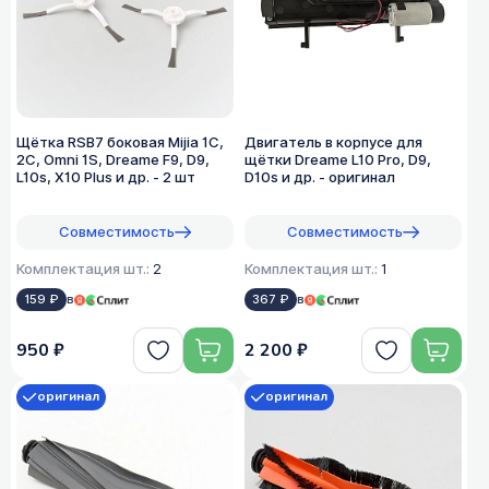
Щётка RSB7 боковая Mijia 1C,
Двигатель в корпусе для
2C, Omni 1S, Dreame F9, D9,
щётки Dreame L10 Pro, D9,
L10s, X10 Plus и др. - 2 шт
D10s и др. - оригинал
Совместимость
Совместимость
Комплектация шт.:
2
Комплектация шт.:
1
159 ₽
в
367 ₽
в
950 ₽
2 200 ₽
оригинал
оригинал