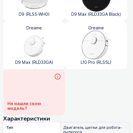
D9 (RLS5-WH0)
D9 Max (RLD33GA Black)
Dreame
Dreame
D9 Max (RLD33GA)
L10 Pro (RLS5L)
Не нашли свою
модель?
Характеристики
Тип
Двигатель щетки для робота-
пылесоса