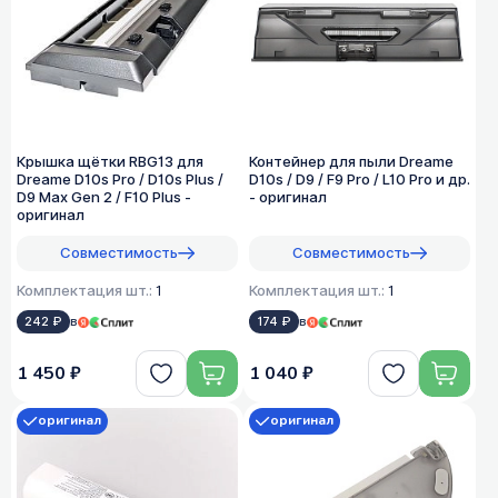
Крышка щётки RBG13 для
Контейнер для пыли Dreame
Dreame D10s Pro / D10s Plus /
D10s / D9 / F9 Pro / L10 Pro и др.
D9 Max Gen 2 / F10 Plus -
- оригинал
оригинал
Совместимость
Совместимость
Комплектация шт.:
1
Комплектация шт.:
1
242 ₽
в
174 ₽
в
1 450 ₽
1 040 ₽
оригинал
оригинал