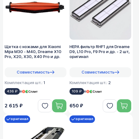
Щетка с ножами для Xiaomi
HEPA фильтр RHF1 для Dreame
Mijia M30 - M40, Dreame X10
D9, L10 Pro, F9 Pro и др. - 2 шт,
Pro, X20, X30, X40 Pro и др.
оригинал
Совместимость
Совместимость
Комплектация шт.:
1
Комплектация шт.:
2
436 ₽
в
109 ₽
в
2 615 ₽
650 ₽
оригинал
оригинал