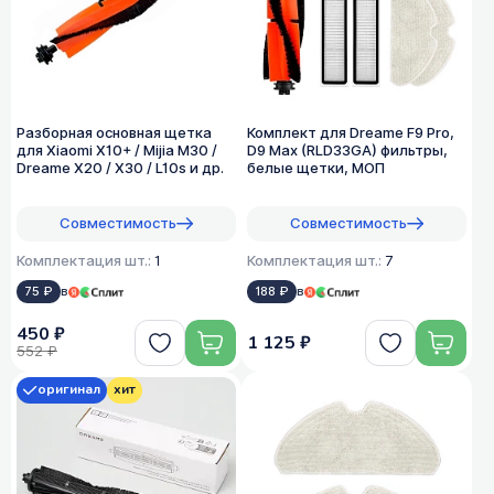
Разборная основная щетка
Комплект для Dreame F9 Pro,
для Xiaomi X10+ / Mijia M30 /
D9 Max (RLD33GA) фильтры,
Dreame X20 / X30 / L10s и др.
белые щетки, МОП
Совместимость
Совместимость
Комплектация шт.:
1
Комплектация шт.:
7
75 ₽
в
188 ₽
в
450 ₽
1 125 ₽
552 ₽
оригинал
хит