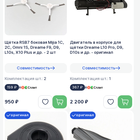
Щётка RSB7 боковая Mijia 1C,
Двигатель в корпусе для
2C, Omni 1S, Dreame F9, D9,
щётки Dreame L10 Pro, D9,
L10s, X10 Plus и др. - 2 шт
D10s и др. - оригинал
Совместимость
Совместимость
Комплектация шт.:
2
Комплектация шт.:
1
159 ₽
в
367 ₽
в
950 ₽
2 200 ₽
оригинал
оригинал