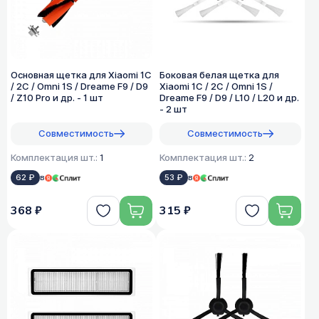
Основная щетка для Xiaomi 1C
Боковая белая щетка для
/ 2C / Omni 1S / Dreame F9 / D9
Xiaomi 1C / 2C / Omni 1S /
/ Z10 Pro и др. - 1 шт
Dreame F9 / D9 / L10 / L20 и др.
- 2 шт
Совместимость
Совместимость
Комплектация шт.:
1
Комплектация шт.:
2
62 ₽
в
53 ₽
в
368 ₽
315 ₽