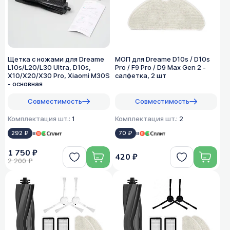
Щетка с ножами для Dreame
МОП для Dreame D10s / D10s
L10s/L20/L30 Ultra, D10s,
Pro / F9 Pro / D9 Max Gen 2 -
X10/X20/X30 Pro, Xiaomi M30S
салфетка, 2 шт
- основная
Совместимость
Совместимость
Комплектация шт.:
1
Комплектация шт.:
2
292 ₽
в
70 ₽
в
1 750 ₽
420 ₽
2 200 ₽