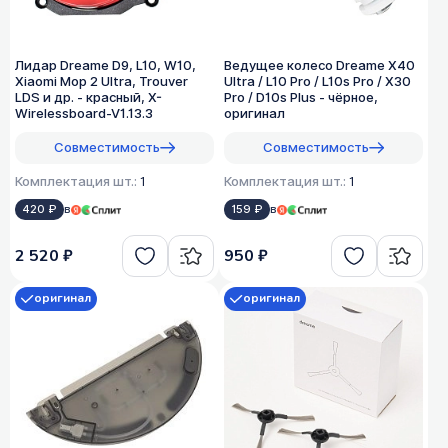
Лидар Dreame D9, L10, W10,
Ведущее колесо Dreame X40
Xiaomi Mop 2 Ultra, Trouver
Ultra / L10 Pro / L10s Pro / X30
LDS и др. - красный, X-
Pro / D10s Plus - чёрное,
Wirelessboard-V1.13.3
оригинал
Совместимость
Совместимость
Комплектация шт.:
1
Комплектация шт.:
1
420 ₽
в
159 ₽
в
2 520 ₽
950 ₽
оригинал
оригинал