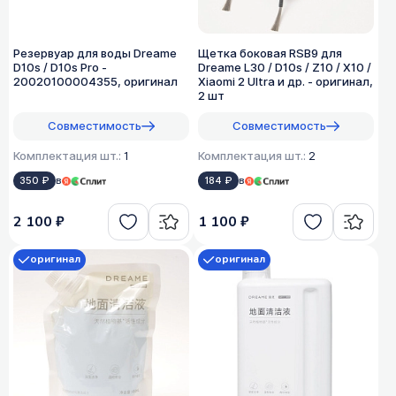
Резервуар для воды Dreame
Щетка боковая RSB9 для
D10s / D10s Pro -
Dreame L30 / D10s / Z10 / X10 /
20020100004355, оригинал
Xiaomi 2 Ultra и др. - оригинал,
2 шт
Совместимость
Совместимость
Комплектация шт.:
1
Комплектация шт.:
2
350 ₽
в
184 ₽
в
2 100 ₽
1 100 ₽
оригинал
оригинал