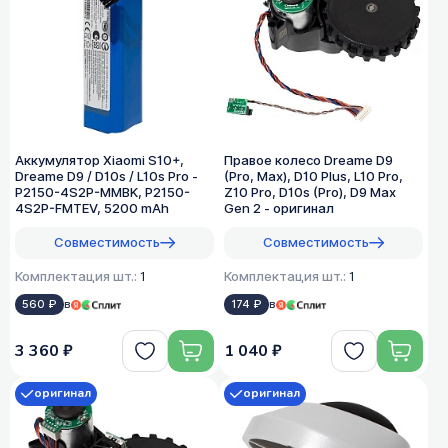
Аккумулятор Xiaomi S10+,
Правое колесо Dreame D9
Dreame D9 / D10s / L10s Pro -
(Pro, Max), D10 Plus, L10 Pro,
P2150-4S2P-MMBK, P2150-
Z10 Pro, D10s (Pro), D9 Max
4S2P-FMTEV, 5200 mAh
Gen 2 - оригинал
Совместимость
Совместимость
Комплектация шт.:
1
Комплектация шт.:
1
560 ₽
в
174 ₽
в
3 360 ₽
1 040 ₽
оригинал
оригинал