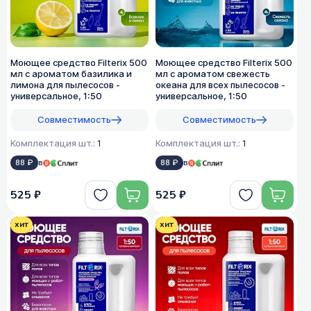
Моющее средство Filterix 500
Моющее средство Filterix 500
мл с ароматом базилика и
мл с ароматом свежесть
лимона для пылесосов -
океана для всех пылеcосов -
универсальное, 1:50
универсальное, 1:50
Совместимость
Совместимость
Комплектация шт.:
1
Комплектация шт.:
1
88 ₽
в
88 ₽
в
525 ₽
525 ₽
хит
хит