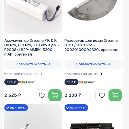
Аккумулятор Dreame F9, D9,
Резервуар для воды Dreame
D9 Pro, L10 Pro, Z10 Pro и др. -
D10s / D10s Pro -
P2008-4S2P-MMBK, 5200
20020100004320, оригинал
mAh, оригинал
Совместимость
Совместимость
Комплектация шт.:
1
Комплектация шт.:
1
438 ₽
в
350 ₽
в
2 625 ₽
2 100 ₽
оригинал
оригинал