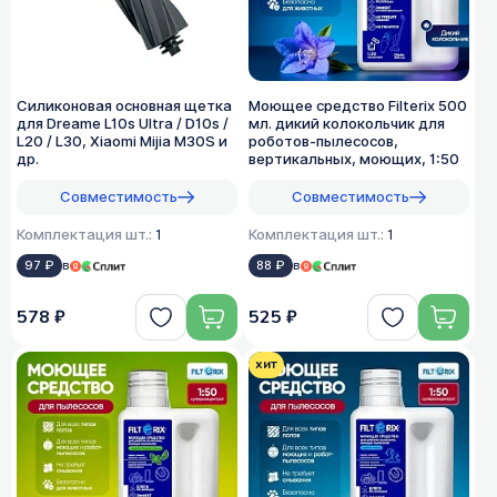
Силиконовая основная щетка
Моющее средство Filterix 500
для Dreame L10s Ultra / D10s /
мл. дикий колокольчик для
L20 / L30, Xiaomi Mijia M30S и
роботов-пылесосов,
др.
вертикальных, моющих, 1:50
Совместимость
Совместимость
Комплектация шт.:
1
Комплектация шт.:
1
97 ₽
в
88 ₽
в
578 ₽
525 ₽
хит