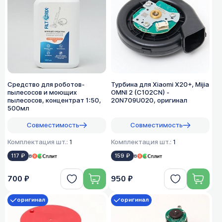
Средство для роботов-
Турбина для Xiaomi X20+, Mijia
пылесосов и моющих
OMNI 2 (C102CN) -
пылесосов, концентрат 1:50,
20N709U020, оригинал
500мл
Совместимость
Совместимость
Комплектация шт.:
1
Комплектация шт.:
1
117 ₽
в
159 ₽
в
700 ₽
950 ₽
оригинал
оригинал