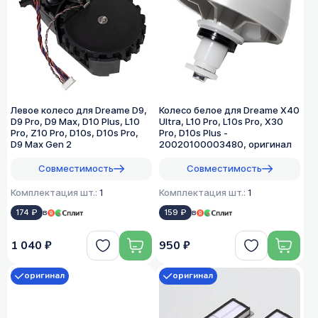
Левое колесо для Dreame D9,
Колесо белое для Dreame X40
D9 Pro, D9 Max, D10 Plus, L10
Ultra, L10 Pro, L10s Pro, X30
Pro, Z10 Pro, D10s, D10s Pro,
Pro, D10s Plus -
D9 Max Gen 2
20020100003480, оригинал
Совместимость
Совместимость
Комплектация шт.:
1
Комплектация шт.:
1
174 ₽
в
159 ₽
в
1 040 ₽
950 ₽
оригинал
оригинал