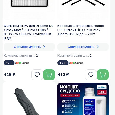
Фильтры HEPA для Dreame D9
Боковые щетки для Dreame
/ Pro / Max / L10 Pro / D10s /
L30 Ultra / D10s / Z10 Pro /
D10s Pro / F9 Pro, Trouver LDS
Xiaomi X20 и др. - 2 шт
и др.
Совместимость
Совместимость
Комплектация шт.:
2
Комплектация шт.:
2
70 ₽
в
69 ₽
в
419 ₽
410 ₽