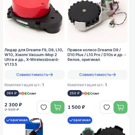
Лидар для Dreame F9, D9, L10,
Правое колесо Dreame D9 /
W10, Xiaomi Vacuum-Mop 2
D10 Plus / L10 Pro / D10s и др. -
Ultra и др., X-Wirelessboard-
белое, оригинал
V1.13.5
Совместимость
Совместимость
Комплектация шт.:
1
Комплектация шт.:
1
384 ₽
в
250 ₽
в
2 300 ₽
1 500 ₽
2 520 ₽
оригинал
оригинал