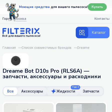
Моющие средства
для вашего пылесоса!
Купить
Город:
Москва
Контакты
Каталог
Всё для вашего пылесоса!
Главная
—
Список совместимых брендов
—
Dreame
Dreame Bot D10s Pro (RLS6A) —
запчасти, аксессуары и расходники
Топ-1
Все
Аксессуары
Жидкости
Запчасти