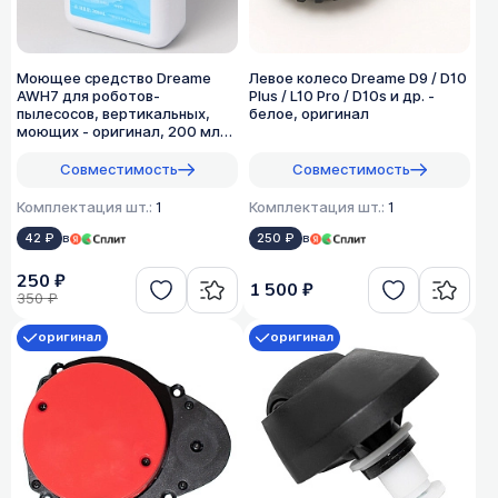
Моющее средство Dreame
Левое колесо Dreame D9 / D10
AWH7 для роботов-
Plus / L10 Pro / D10s и др. -
пылесосов, вертикальных,
белое, оригинал
моющих - оригинал, 200 мл
(1:200)
Совместимость
Совместимость
Комплектация шт.:
1
Комплектация шт.:
1
42 ₽
в
250 ₽
в
250 ₽
1 500 ₽
350 ₽
оригинал
оригинал