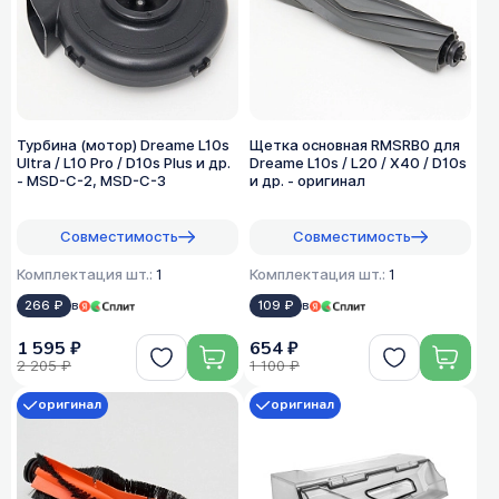
Турбина (мотор) Dreame L10s
Щетка основная RMSRB0 для
Ultra / L10 Pro / D10s Plus и др.
Dreame L10s / L20 / X40 / D10s
- MSD-C-2, MSD-C-3
и др. - оригинал
Совместимость
Совместимость
Комплектация шт.:
1
Комплектация шт.:
1
266 ₽
в
109 ₽
в
1 595 ₽
654 ₽
2 205 ₽
1 100 ₽
оригинал
оригинал