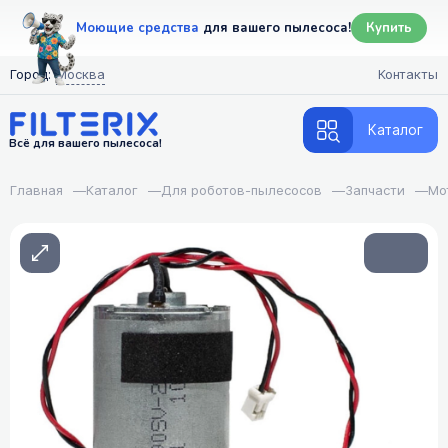
Моющие средства
для вашего пылесоса!
Купить
Город:
Москва
Контакты
Каталог
Всё для вашего пылесоса!
Главная
—
Каталог
—
Для роботов-пылесосов
—
Запчасти
—
Мо