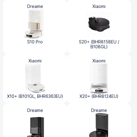
Dreame
Xiaomi
S10 Pro
S20+ (BHR8158EU /
B108GL)
Xiaomi
Xiaomi
X10+ (B101GL, BHR6363EU)
X20+ (BHR8124EU)
Dreame
Dreame