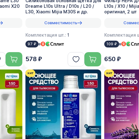
eame L30
Силиконовая основная щетка для
Фильтр HEPA дл
Xiaomi X20
Dreame L10s Ultra / D10s / L20 /
L10s / X10 / Miji
L30, Xiaomi Mijia M30S и др.
оригинал, 2 шт
Совместимость
Совмес
Комплектация шт.:
1
Комплектация ш
в
в
97 ₽
109 ₽
578 ₽
650 ₽
хит
хит