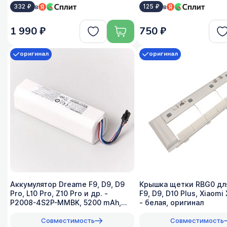
в
в
332 ₽
125 ₽
1 990 ₽
750 ₽
оригинал
оригинал
Аккумулятор Dreame F9, D9, D9
Крышка щетки RBG0 дл
Pro, L10 Pro, Z10 Pro и др. -
F9, D9, D10 Plus, Xiaomi 
P2008-4S2P-MMBK, 5200 mAh,
- белая, оригинал
оригинал
Совместимость
Совместимость