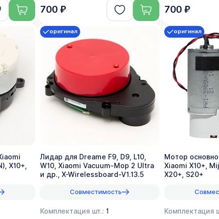
700 ₽
700 ₽
оригинал
оригинал
Xiaomi
Лидар для Dreame F9, D9, L10,
Мотор основно
), X10+,
W10, Xiaomi Vacuum-Mop 2 Ultra
Xiaomi X10+, Mij
и др., X-Wirelessboard-V1.13.5
X20+, S20+
Совместимость
Совмес
Комплектация шт.:
1
Комплектация ш