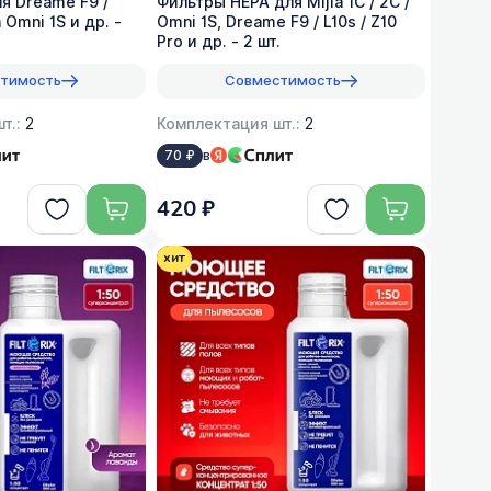
я Dreame F9 /
Фильтры HEPA для Mijia 1C / 2C /
a Omni 1S и др. -
Omni 1S, Dreame F9 / L10s / Z10
Pro и др. - 2 шт.
тимость
Совместимость
т.:
2
Комплектация шт.:
2
в
70 ₽
420 ₽
хит