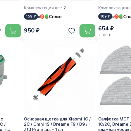
Комплектация шт.:
2
Комплектация ш
в
в
159 ₽
109 ₽
654 ₽
950 ₽
1 100 ₽
 с
Основная щетка для Xiaomi 1C /
Салфетка МОП д
C /
2C / Omni 1S / Dreame F9 / D9 /
1C/2C, Dreame D
р. -
Z10 Pro и др. - 1 шт
влажная уборка