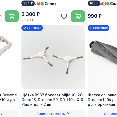
в
в
384 ₽
165 ₽
2 300 ₽
990 ₽
2 520 ₽
оригинал
оригинал
я Dreame
Щётка RSB7 боковая Mijia 1C, 2C,
Щетка основна
X10 и др.
Omni 1S, Dreame F9, D9, L10s, X10
Dreame L10s / L
Plus и др. - 2 шт
др. - оригинал
Совместимость
Совмес