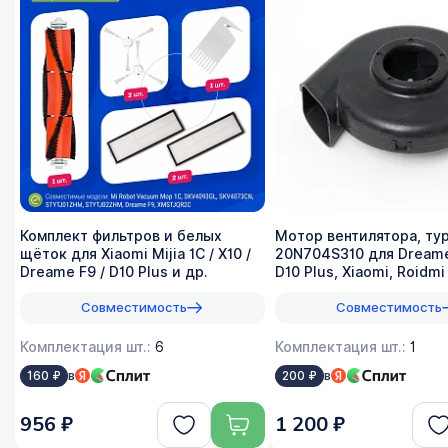
Комплект фильтров и белых
Мотор вентилятора, ту
щёток для Xiaomi Mijia 1C / X10 /
20N704S310 для Dreame
Dreame F9 / D10 Plus и др.
D10 Plus, Xiaomi, Roidmi
Совместимость
Совместимость
Комплектация шт.:
6
Комплектация шт.:
1
в
в
160 ₽
200 ₽
956 ₽
1 200 ₽