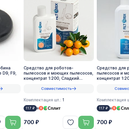
рбина
Средство для роботов-
Средство для 
 D9, F9,
пылесосов и моющих пылесосов,
пылесосов и м
концентрат 1:200, Сладкий
концентрат 1:2
лимон, 500мл
Совместимость
Совмес
Комплектация шт.:
1
Комплектация ш
в
в
117 ₽
117 ₽
700 ₽
700 ₽