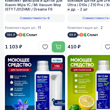
Комплект фильтров и щёток для
Боковые щетки для Dr
Xiaomi Mijia 1C / Mi Vacuum Mop
Ultra / D10s / Z10 Pro / 
(STYTJ01ZHM) / Dreame F9
и др. - 2 шт
Совместимость
Совместимость
Комплектация шт.:
11
Комплектация шт.:
2
в
в
184 ₽
69 ₽
1 103 ₽
410 ₽