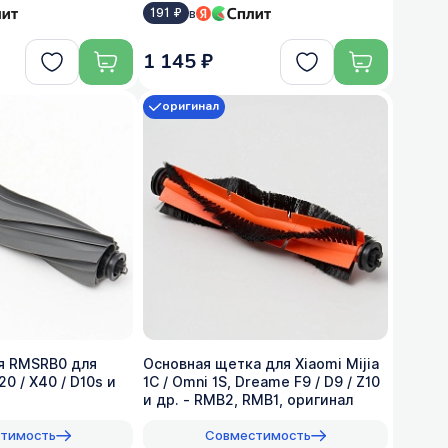
в
191 ₽
1 145 ₽
оригинал
я RMSRB0 для
Основная щетка для Xiaomi Mijia
20 / X40 / D10s и
1C / Omni 1S, Dreame F9 / D9 / Z10
и др. - RMB2, RMB1, оригинал
тимость
Совместимость