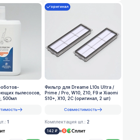
оригинал
роботов-
Фильтр для Dreame L10s Ultra /
оющих пылесосов,
Prime / Pro, W10, Z10, F9 и Xiaomi
0, 500мл
S10+, X10, 2C (оригинал, 2 шт)
тимость
Совместимость
т.:
1
Комплектация шт.:
2
в
142 ₽