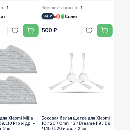
т.:
1
Комплектация шт.:
1
в
84 ₽
500 ₽
ля Xiaomi Mijia
Боковая белая щетка для Xiaomi
9/L10 Pro и др. -
1C / 2C / Omni 1S / Dreame F9 / D9
, 2 шт
/ L10 / L20 и др. - 2 шт