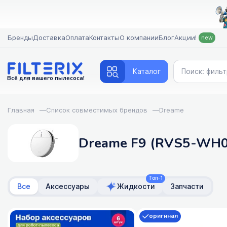
Бренды
Доставка
Оплата
Контакты
О компании
Блог
Акции!
new
Каталог
Всё для вашего пылесоса!
Главная
—
Список совместимых брендов
—
Dreame
Dreame F9 (RVS5-WH0)
Топ-1
Все
Аксессуары
Жидкости
Запчасти
оригинал