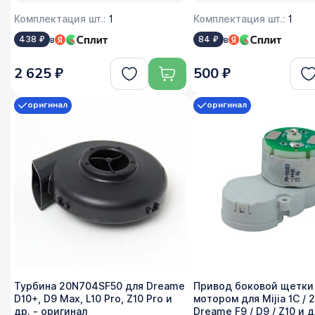
Комплектация шт.:
1
Комплектация шт.:
1
в
в
438 ₽
84 ₽
2 625 ₽
500 ₽
оригинал
оригинал
Турбина 20N704SF50 для Dreame
Привод боковой щетки
D10+, D9 Max, L10 Pro, Z10 Pro и
мотором для Mijia 1C / 2
др. - оригинал
Dreame F9 / D9 / Z10 и д