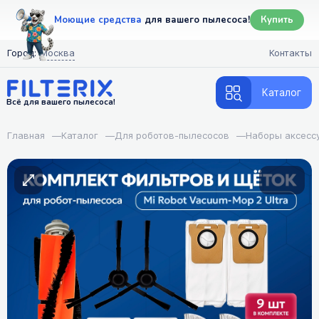
Моющие средства
для вашего пылесоса!
Купить
Город:
Москва
Контакты
Каталог
Всё для вашего пылесоса!
Главная
—
Каталог
—
Для роботов-пылесосов
—
Наборы аксесс