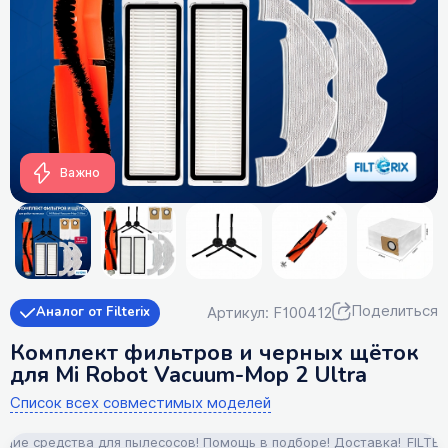
Важно
Поделиться
Артикул: F100412
Аналог от Filterix
Комплект фильтров и черных щёток
для Mi Robot Vacuum-Mop 2 Ultra
Список всех совместимых моделей
 средства для пылесосов! Помощь в подборе! Доставка!
FILTERIX 