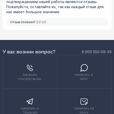
подтверждением нашей работы являются отзывы.
Пожалуйста, оставляйте их, так как каждый отзыв для
нас имеет большое значение.
Отзыв полезен?
2
0
У вас возник вопрос?
8 800 550-09-39
Заказать
Написать в
консультацию
MAX
Написать в
Написать на
Telegram
почту