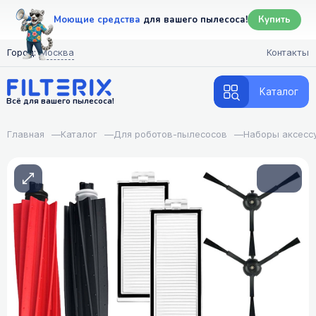
Моющие средства
для вашего пылесоса!
Купить
Город:
Москва
Контакты
Каталог
Всё для вашего пылесоса!
Главная
—
Каталог
—
Для роботов-пылесосов
—
Наборы аксесс