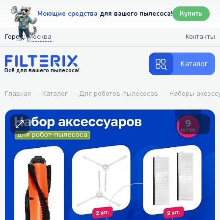
Моющие средства
для вашего пылесоса!
Купить
Город:
Москва
Контакты
Каталог
Всё для вашего пылесоса!
Главная
—
Каталог
—
Для роботов-пылесосов
—
Наборы аксесс