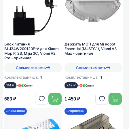
Блок питания
Держать МОП для Mi Robot
BLJ24W200120P-V для Xiaomi
Essential (MJSTG1), Viomi V3
Mop P, 2S, Mijia 3C, Viomi V2
Max - оригинал
Pro - оригинал
Совместимость
Совместимость
Комплектация шт.:
1
Комплектация шт.:
1
114 ₽
в
242 ₽
в
683 ₽
1 450 ₽
оригинал
оригинал