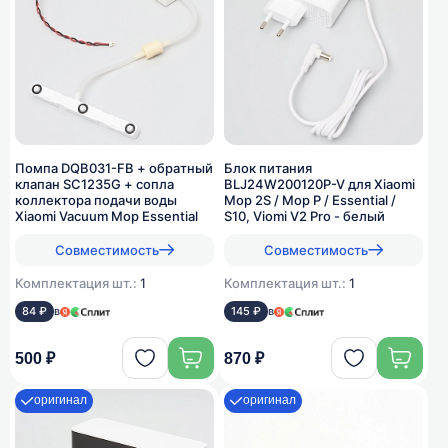
Помпа DQB031-FB + обратный
Блок питания
клапан SC1235G + сопла
BLJ24W200120P-V для Xiaomi
коллектора подачи воды
Mop 2S / Mop P / Essential /
Xiaomi Vacuum Mop Essential
S10, Viomi V2 Pro - белый
Совместимость
Совместимость
Комплектация шт.:
1
Комплектация шт.:
1
84 ₽
в
145 ₽
в
500 ₽
870 ₽
оригинал
оригинал