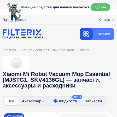
Моющие средства
для вашего пылесоса!
Купить
Город:
Москва
Контакты
Каталог
Всё для вашего пылесоса!
Главная
—
Список совместимых брендов
—
Xiaomi
Xiaomi Mi Robot Vacuum Mop Essential
(MJSTG1, SKV4136GL) — запчасти,
аксессуары и расходники
Топ-1
Все
Аксессуары
Жидкости
Запчасти
оригинал