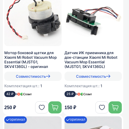
Мотор боковой щетки для
Датчик ИК приемника для
Xiaomi Mi Robot Vacuum Mop
док-станции Xiaomi Mi Robot
Essential (MJSTG1,
Vacuum Mop Essential
SKV4136GL) - оригинал
(MJSTG1, SKV4136GL)
Совместимость
Совместимость
Комплектация шт.:
1
Комплектация шт.:
1
42 ₽
в
25 ₽
в
250 ₽
150 ₽
оригинал
оригинал