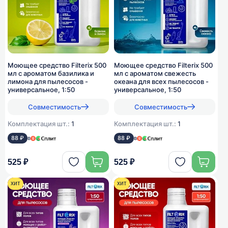
Моющее средство Filterix 500
Моющее средство Filterix 500
мл с ароматом базилика и
мл с ароматом свежесть
лимона для пылесосов -
океана для всех пылеcосов -
универсальное, 1:50
универсальное, 1:50
Совместимость
Совместимость
Комплектация шт.:
1
Комплектация шт.:
1
88 ₽
в
88 ₽
в
525 ₽
525 ₽
хит
хит