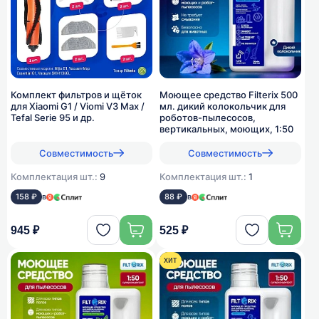
Комплект фильтров и щёток
Моющее средство Filterix 500
для Xiaomi G1 / Viomi V3 Max /
мл. дикий колокольчик для
Tefal Serie 95 и др.
роботов-пылесосов,
вертикальных, моющих, 1:50
Совместимость
Совместимость
Комплектация шт.:
9
Комплектация шт.:
1
158 ₽
в
88 ₽
в
945 ₽
525 ₽
хит