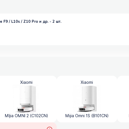
F9 / L10s / Z10 Pro и др. - 2 шт.
Xiaomi
Xiaomi
MIjia OMNI 2 (C102CN)
Mijia Omni 1S (B101CN)