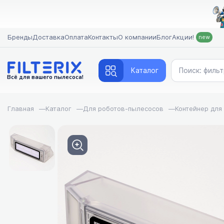
Бренды
Доставка
Оплата
Контакты
О компании
Блог
Акции!
new
Каталог
Всё для вашего пылесоса!
Главная
—
Каталог
—
Для роботов-пылесосов
—
Контейнер для
FILTERIX — З