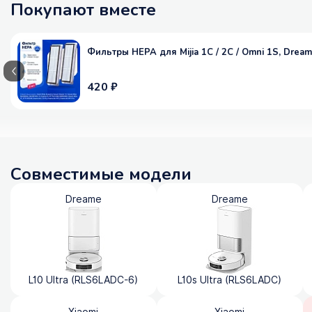
Покупают вместе
Фильтры HEPA для Mijia 1C / 2C / Omni 1S, Dreame 
420 ₽
Совместимые модели
Dreame
Dreame
L10 Ultra (RLS6LADC-6)
L10s Ultra (RLS6LADC)