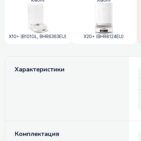
Xiaomi
Xiaomi
X10+ (B101GL, BHR6363EU)
X20+ (BHR8124EU)
Характеристики
Комплектация