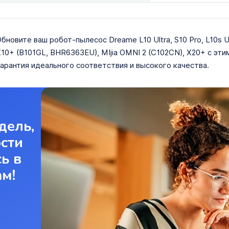
бновите ваш робот-пылесос Dreame L10 Ultra, S10 Pro, L10s Ultr
10+ (B101GL, BHR6363EU), MIjia OMNI 2 (C102CN), X20+ с эт
арантия идеального соответствия и высокого качества.
дель,
ости
ь в
ам!