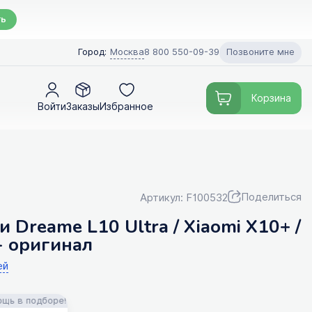
ть
Позвоните мне
Город:
Москва
8 800 550-09-39
Корзина
Войти
Заказы
Избранное
Поделиться
Артикул: F100532
 Dreame L10 Ultra / Xiaomi X10+ /
 - оригинал
ей
одборе! Доставка!
FILTERIX — Запчасти, аксессуары и моющие сре