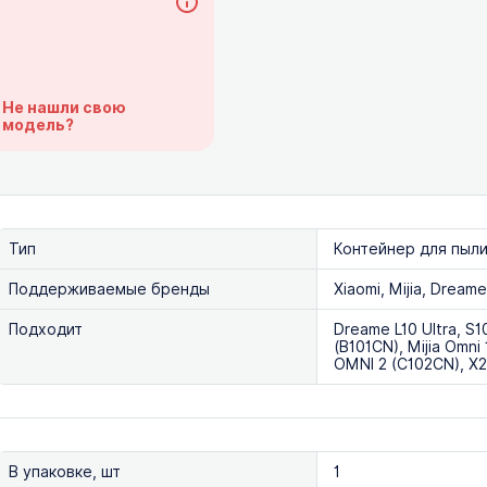
Не нашли свою
модель?
Тип
Контейнер для пыл
Поддерживаемые бренды
Xiaomi, Mijia, Dream
Подходит
Dreame L10 Ultra, S10
(B101CN), Mijia Omni
OMNI 2 (C102CN), X
В упаковке, шт
1