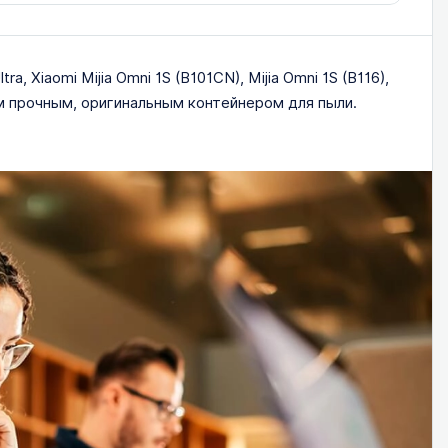
a, Xiaomi Mijia Omni 1S (B101CN), Mijia Omni 1S (B116),
им прочным, оригинальным контейнером для пыли.