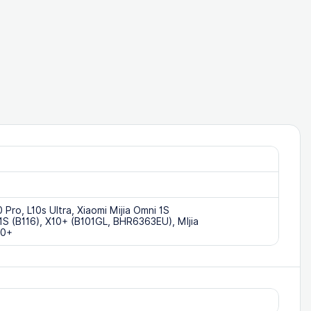
и
e
 Pro, L10s Ultra, Xiaomi Mijia Omni 1S
 1S (B116), X10+ (B101GL, BHR6363EU), MIjia
20+