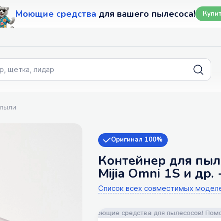
Моющие средства
для вашего пылесоса!
Купи
 пыли
Оригинал 100%
Контейнер для пыли
Mijia Omni 1S и др.
Список всех совместимых модел
апчасти, аксессуары и моющие средства для пылесосов! Помощь в п