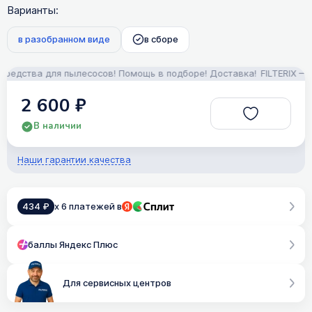
Варианты:
в разобранном виде
в сборе
дства для пылесосов! Помощь в подборе! Доставка!
FILTERIX — Зап
2 600 ₽
В наличии
Наши гарантии качества
434 ₽
x 6 платежей в
баллы Яндекс Плюс
Для сервисных центров