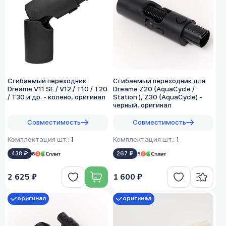
Сгибаемый переходник
Сгибаемый переходник для
Dreame V11 SE / V12 / T10 / T20
Dreame Z20 (AquaCycle /
/ T30 и др. - колено, оригинал
Station ), Z30 (AquaCycle) -
черный, оригинал
Совместимость
Совместимость
Комплектация шт.:
1
Комплектация шт.:
1
438 ₽
в
267 ₽
в
2 625 ₽
1 600 ₽
оригинал
оригинал