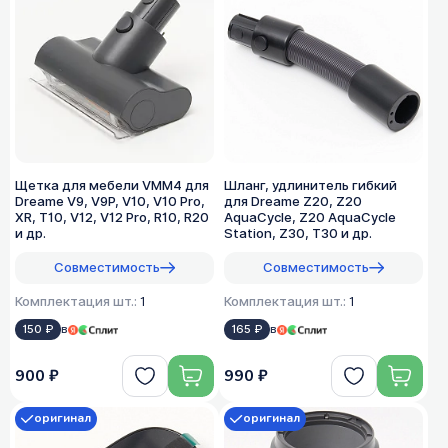
Щетка для мебели VMM4 для
Шланг, удлинитель гибкий
Dreame V9, V9P, V10, V10 Pro,
для Dreame Z20, Z20
XR, T10, V12, V12 Pro, R10, R20
AquaCycle, Z20 AquaCycle
и др.
Station, Z30, T30 и др.
Совместимость
Совместимость
Комплектация шт.:
1
Комплектация шт.:
1
150 ₽
в
165 ₽
в
900 ₽
990 ₽
оригинал
оригинал