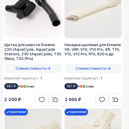
Щетка для шерсти Dreame
Насадка щелевая для Dreame
Z20 (AquaCycle, AquaCycle
V9, V9P, V10, V10 Pro, XR, T10,
Station), Z30 (AquaCycle), T30
V12, V12 Pro, R10, R20 и др.
(Neo), T20 (Pro)
Совместимость
Совместимость
Комплектация шт.:
1
Комплектация шт.:
1
367 ₽
в
167 ₽
в
2 200 ₽
1 000 ₽
оригинал
оригинал