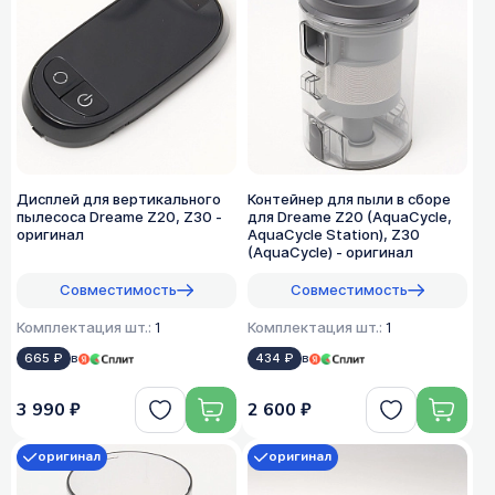
Дисплей для вертикального
Контейнер для пыли в сборе
пылесоса Dreame Z20, Z30 -
для Dreame Z20 (AquaCycle,
оригинал
AquaCycle Station), Z30
(AquaCycle) - оригинал
Совместимость
Совместимость
Комплектация шт.:
1
Комплектация шт.:
1
665 ₽
в
434 ₽
в
3 990 ₽
2 600 ₽
оригинал
оригинал