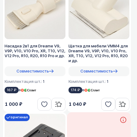
Насадка 2в1 для Dreame V9,
Щетка для мебели VMM4 для
V9P, V10, V10 Pro, XR, T10, V12,
Dreame V9, V9P, V10, V10 Pro,
V12 Pro, R10, R20, R10 Pro и др.
XR, T10, V12, V12 Pro, R10, R20
и др.
Совместимость
Совместимость
Комплектация шт.:
1
Комплектация шт.:
1
167 ₽
в
174 ₽
в
1 000 ₽
1 040 ₽
оригинал