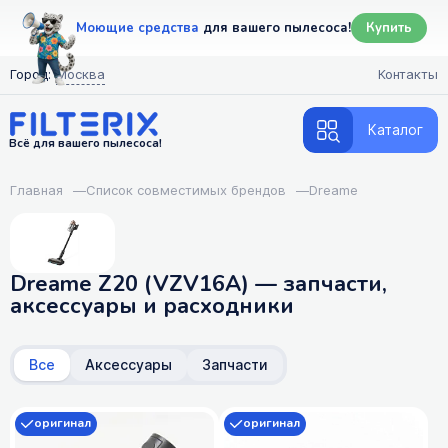
Моющие средства
для вашего пылесоса!
Купить
Город:
Москва
Контакты
Каталог
Всё для вашего пылесоса!
Главная
—
Список совместимых брендов
—
Dreame
Dreame Z20 (VZV16A) — запчасти,
аксессуары и расходники
Все
Аксессуары
Запчасти
оригинал
оригинал