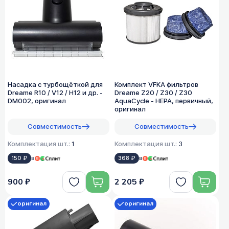
Насадка с турбощёткой для
Комплект VFKA фильтров
Dreame R10 / V12 / H12 и др. -
Dreame Z20 / Z30 / Z30
DM002, оригинал
AquaCycle - HEPA, первичный,
оригинал
Совместимость
Совместимость
Комплектация шт.:
1
Комплектация шт.:
3
150 ₽
в
368 ₽
в
900 ₽
2 205 ₽
оригинал
оригинал