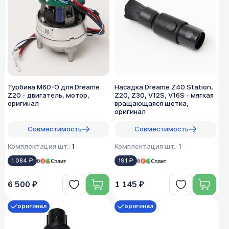
Турбина M60-O для Dreame
Насадка Dreame Z40 Station,
Z20 - двигатель, мотор,
Z20, Z30, V12S, V16S - мягкая
оригинал
вращающаяся щетка,
оригинал
Совместимость
Совместимость
Комплектация шт.:
1
Комплектация шт.:
1
1 084 ₽
в
191 ₽
в
6 500 ₽
1 145 ₽
оригинал
оригинал