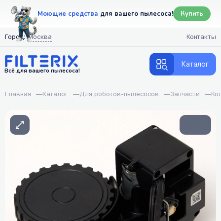
Моющие средства
для вашего пылесоса!
Купить
Город:
Москва
Контакты
Каталог
Всё для вашего пылесоса!
Главная
—
Каталог
—
Для роботов-пылесосов
—
Запчасти
—
Ко