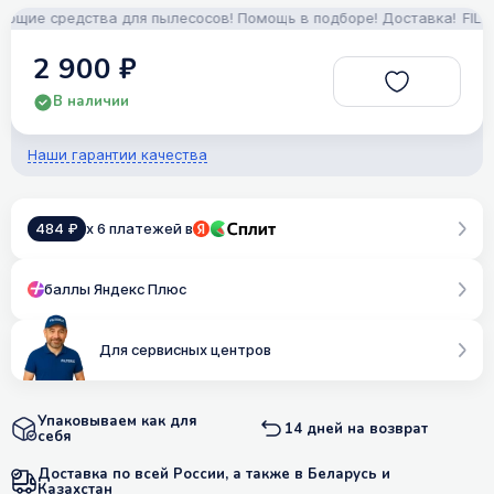
ие средства для пылесосов! Помощь в подборе! Доставка!
FILTERI
2 900 ₽
В наличии
Наши гарантии качества
484 ₽
x 6 платежей в
баллы Яндекс Плюс
Для сервисных центров
Упаковываем как для
14 дней на возврат
себя
Доставка по всей России, а также в Беларусь и
Казахстан