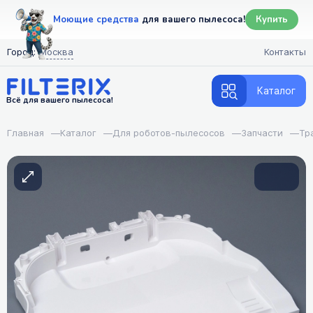
Моющие средства
для вашего пылесоса!
Купить
Город:
Москва
Контакты
Каталог
Всё для вашего пылесоса!
Главная
—
Каталог
—
Для роботов-пылесосов
—
Запчасти
—
Тр