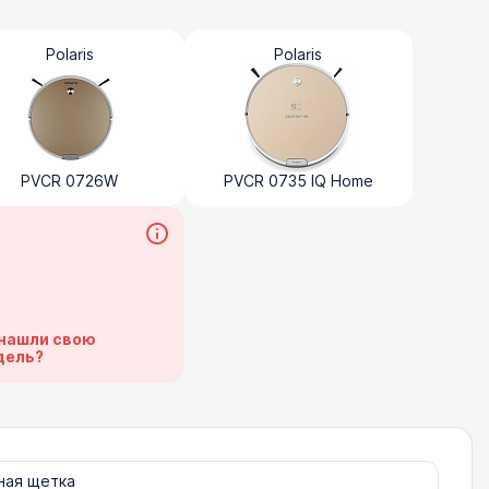
Polaris
Polaris
PVCR 0726W
PVCR 0735 IQ Home
нашли свою
дель?
ная щетка