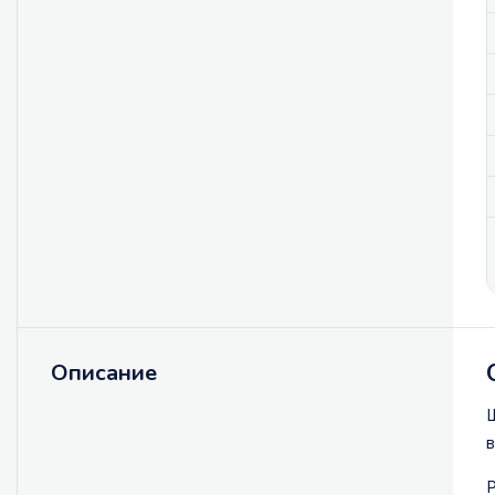
Описание
Щ
в
Р