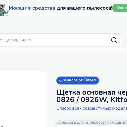
Моющие средства
для вашего пылесоса!
Купи
Аналог от Filterix
Щетка основная че
0826 / 0926W, Kitfo
Список всех совместимых модел
и, аксессуары и моющие средства для пылесосов! Помощь в подбор