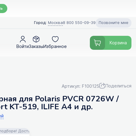
ть
Позвоните мне
Город:
Москва
8 800 550-09-39
Корзина
Войти
Заказы
Избранное
Поделиться
Артикул: F100125
рная для Polaris PVCR 0726W /
rt KT-519, ILIFE A4 и др.
ей
е! Доставка!
FILTERIX — Запчасти, аксессуары и моющие средства 