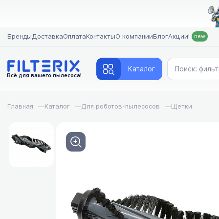
Бренды
Доставка
Оплата
Контакты
О компании
Блог
Акции!
new
Каталог
Всё для вашего пылесоса!
Главная
—
Каталог
—
Для роботов-пылесосов
—
Щетки
FILTERIX — Запчаст