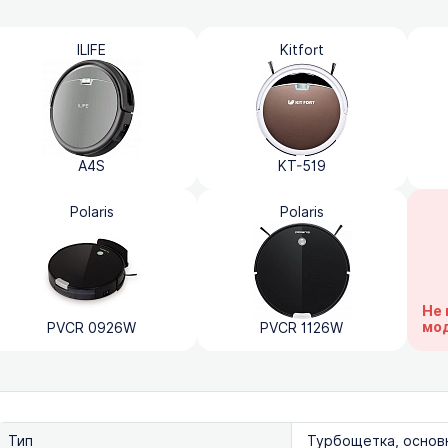
ILIFE
Kitfort
A4S
KT-519
Polaris
Polaris
Не 
мо
PVCR 0926W
PVCR 1126W
Тип
Турбощетка, основ