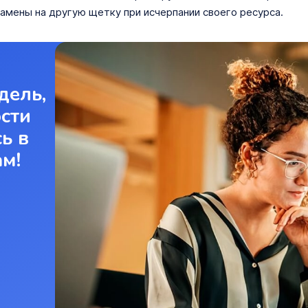
амены на другую щетку при исчерпании своего ресурса.
дель,
ости
ь в
ам!