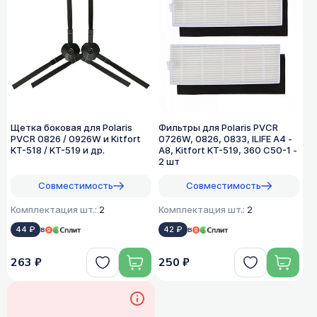
Щетка боковая для Polaris
Фильтры для Polaris PVCR
PVCR 0826 / 0926W и Kitfort
0726W, 0826, 0833, ILIFE A4 -
KT-518 / KT-519 и др.
A8, Kitfort KT-519, 360 C50-1 -
2 шт
Совместимость
Совместимость
Комплектация шт.:
2
Комплектация шт.:
2
44 ₽
в
42 ₽
в
263 ₽
250 ₽