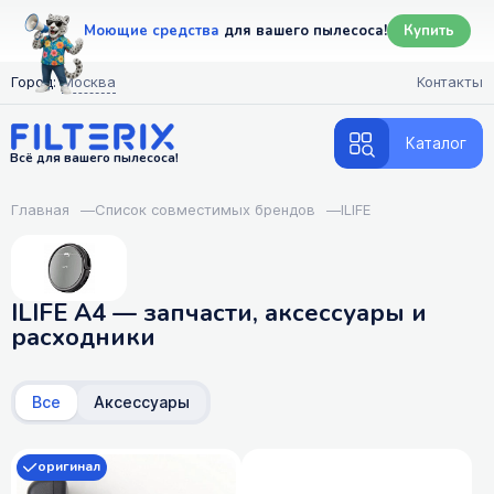
Моющие средства
для вашего пылесоса!
Купить
Город:
Москва
Контакты
Каталог
Всё для вашего пылесоса!
Главная
—
Список совместимых брендов
—
ILIFE
ILIFE A4 — запчасти, аксессуары и
расходники
Все
Аксессуары
оригинал