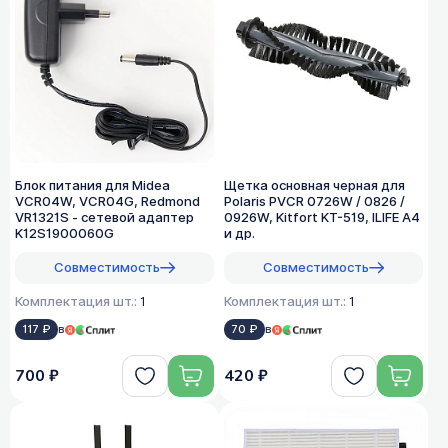
Блок питания для Midea
Щетка основная черная для
VCR04W, VCR04G, Redmond
Polaris PVCR 0726W / 0826 /
VR1321S - сетевой адаптер
0926W, Kitfort KT-519, ILIFE A4
K12S1900060G
и др.
Совместимость
Совместимость
Комплектация шт.:
1
Комплектация шт.:
1
117 ₽
в
70 ₽
в
700 ₽
420 ₽