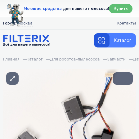
Моющие средства
для вашего пылесоса!
Купить
Город:
Москва
Контакты
Каталог
Всё для вашего пылесоса!
Главная
—
Каталог
—
Для роботов-пылесосов
—
Запчасти
—
Да