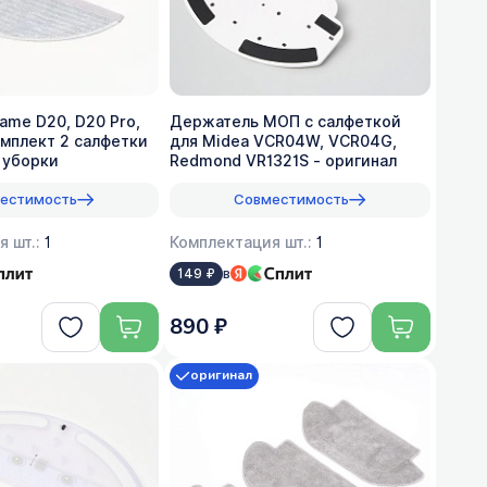
ame D20, D20 Pro,
Держатель МОП с салфеткой
омплект 2 салфетки
для Midea VCR04W, VCR04G,
 уборки
Redmond VR1321S - оригинал
естимость
Совместимость
я шт.:
1
Комплектация шт.:
1
в
149 ₽
890 ₽
оригинал