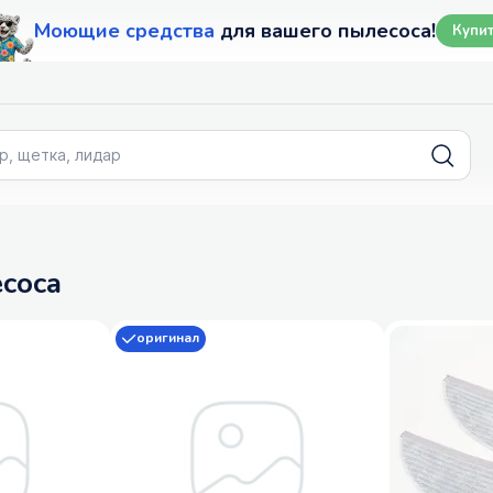
Моющие средства
для вашего пылесоса!
Купи
соса
оригинал