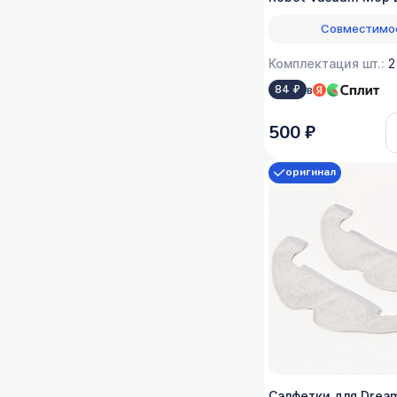
(MJST1S) - 2 шт
Совместимо
Комплектация шт.:
2
в
84 ₽
500 ₽
оригинал
Салфетки для Dream