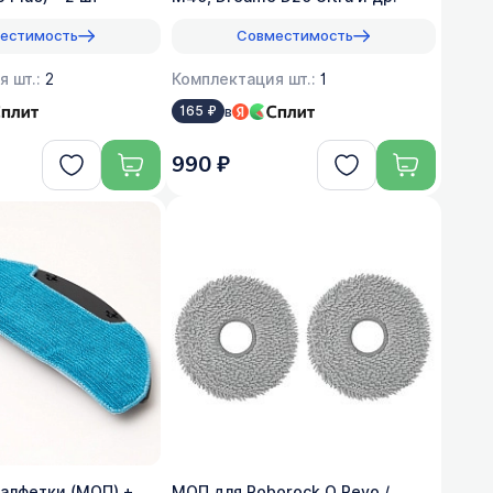
естимость
Совместимость
я шт.:
2
Комплектация шт.:
1
в
165 ₽
990 ₽
алфетки (МОП) +
МОП для Roborock Q Revo /