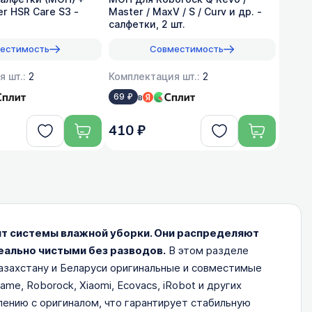
r HSR Care S3 -
Master / MaxV / S / Curv и др. -
салфетки, 2 шт.
естимость
Совместимость
я шт.:
2
Комплектация шт.:
2
в
69 ₽
410 ₽
нт системы влажной уборки. Они распределяют
еально чистыми без разводов.
В этом разделе
 Казахстану и Беларуси оригинальные и совместимые
, Roborock, Xiaomi, Ecovacs, iRobot и других
ению с оригиналом, что гарантирует стабильную