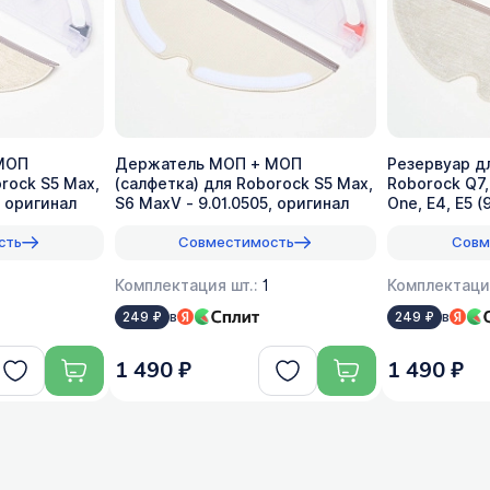
МОП
Держатель МОП + МОП
Резервуар д
rock S5 Max,
(салфетка) для Roborock S5 Max,
Roborock Q7,
, оригинал
S6 MaxV - 9.01.0505, оригинал
One, E4, E5 (
сть
Совместимость
Совм
Комплектация шт.:
1
Комплектаци
в
в
249 ₽
249 ₽
1 490 ₽
1 490 ₽