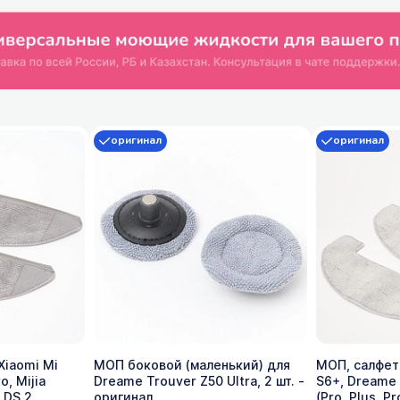
оригинал
оригинал
Xiaomi Mi
МОП боковой (маленький) для
МОП, салфет
o, Mijia
Dreame Trouver Z50 Ultra, 2 шт. -
S6+, Dreame 
LDS 2
оригинал
(Pro, Plus, Pr