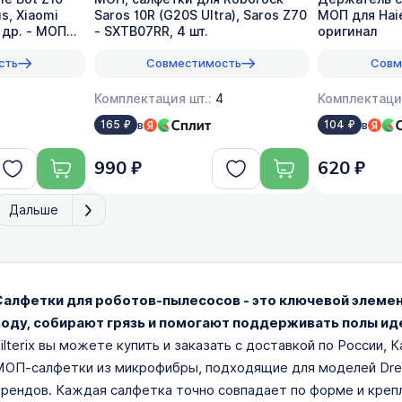
us, Xiaomi
Saros 10R (G20S Ultra), Saros Z70
МОП для Haie
 др. - МОП
- SXTB07RR, 4 шт.
оригинал
сть
Совместимость
Совм
Комплектация шт.:
4
Комплектаци
в
в
165 ₽
104 ₽
990 ₽
620 ₽
Дальше
Салфетки для роботов-пылесосов - это ключевой элеме
воду, собирают грязь и помогают поддерживать полы ид
ilterix вы можете купить и заказать с доставкой по России,
ОП-салфетки из микрофибры, подходящие для моделей Dreame
рендов. Каждая салфетка точно совпадает по форме и крепл