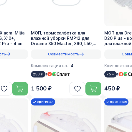
iaomi MIjia
МОП, термосалфетка для
МОП для Dre
S, X10+,
влажной уборки RMP12 для
D20 Plus - к
 Pro - 4 шт
Dreame X50 Master, X60, L50,
для влажной
L60 - 4 шт
сть
Совместимость
Совм
Комплектация шт.:
4
Комплектаци
в
в
250 ₽
75 ₽
1 500 ₽
450 ₽
оригинал
оригинал