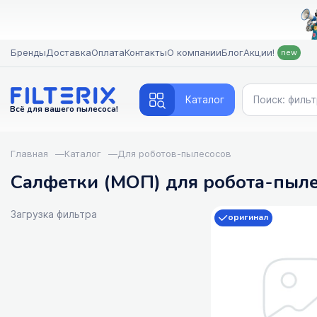
Бренды
Доставка
Оплата
Контакты
О компании
Блог
Акции!
new
Каталог
Всё для вашего пылесоса!
Главная
—
Каталог
—
Для роботов-пылесосов
Салфетки (МОП) для робота-пыле
Загрузка фильтра
оригинал