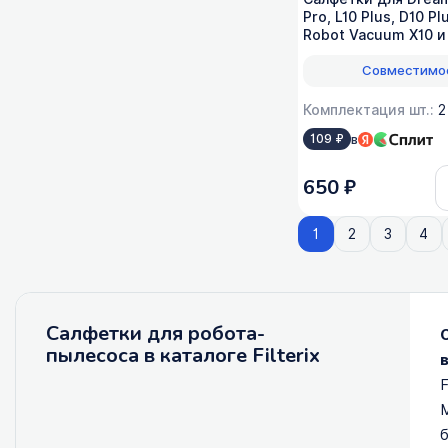
Pro, L10 Plus, D10 Pl
Robot Vacuum X10 и
RMP5, 2 шт
Совместимо
Комплектация шт.:
2
в
109 ₽
650 ₽
1
2
3
4
Салфетки для робота-
пылесоса в каталоге Filterix
F
М
б