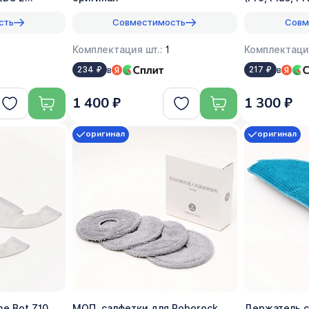
сть
Совместимость
Совм
Комплектация шт.:
1
Комплектаци
в
в
234 ₽
217 ₽
1 400 ₽
1 300 ₽
оригинал
оригинал
e Bot Z10
МОП, салфетки для Roborock
Держатель с