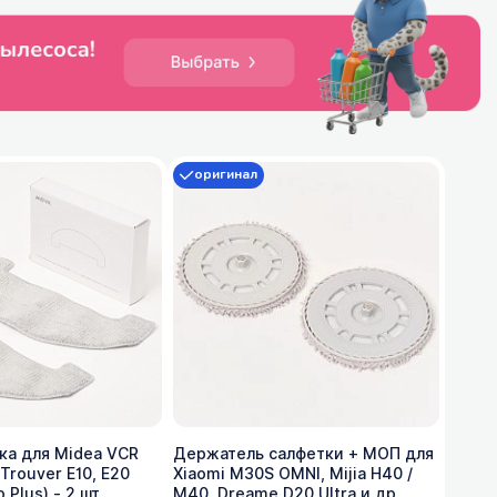
оригинал
ка для Midea VCR
Держатель салфетки + МОП для
Trouver E10, E20
Xiaomi M30S OMNI, Mijia H40 /
o Plus) - 2 шт
M40, Dreame D20 Ultra и др.