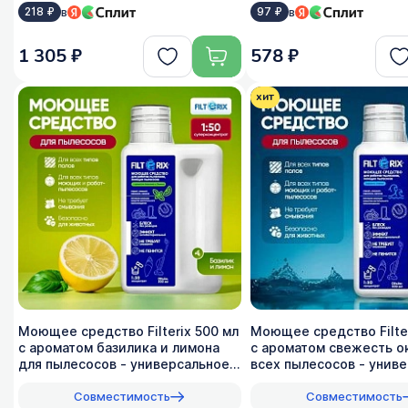
в
в
218 ₽
97 ₽
1 305 ₽
578 ₽
хит
Моющее средство Filterix 500 мл
Моющее средство Filter
с ароматом базилика и лимона
с ароматом свежесть о
для пылесосов - универсальное,
всех пылеcосов - униве
1:50
1:50
Совместимость
Совместимость