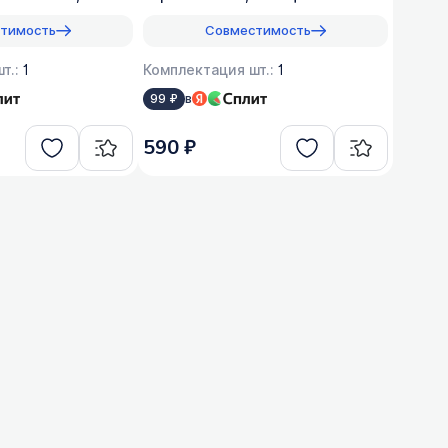
:200
оригинал, 1:50
тимость
Совместимость
т.:
1
Комплектация шт.:
1
в
99 ₽
590 ₽