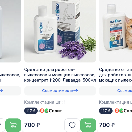
Средство для роботов-
Средство от з
ылесосов,
пылесосов и моющих пылесосов,
для роботов-п
л
концентрат 1:200, Лаванда, 500мл
моющих пылесо
1:70, 500мл
Совместимость
Совмес
Комплектация шт.:
1
Комплектация ш
в
в
117 ₽
117 ₽
700 ₽
700 ₽