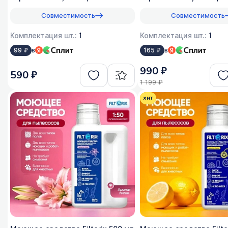
оригинал
оригинал, 1:200
Совместимость
Совместимость
Комплектация шт.:
1
Комплектация шт.:
1
в
в
99 ₽
165 ₽
990 ₽
590 ₽
1 199 ₽
хит