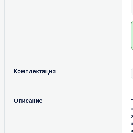
Комплектация
Описание
Т
о
э
щ
в