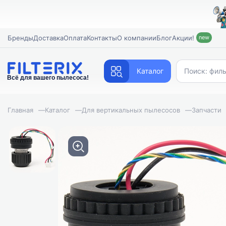
Бренды
Доставка
Оплата
Контакты
О компании
Блог
Акции!
new
Каталог
Всё для вашего пылесоса!
Главная
—
Каталог
—
Для вертикальных пылесосов
—
Запчасти