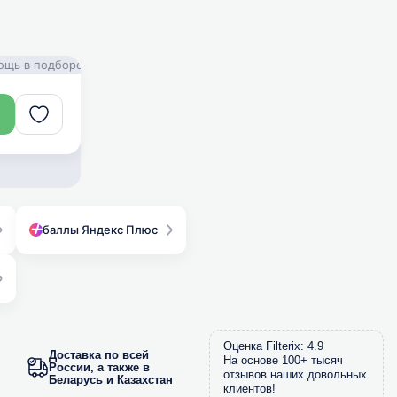
одборе! Доставка!
FILTERIX — Запчасти, аксессуары и моющие сред
баллы Яндекс Плюс
Оценка Filterix: 4.9
Доставка по всей
На основе 100+ тысяч
России, а также в
отзывов наших довольных
Беларусь и Казахстан
клиентов!