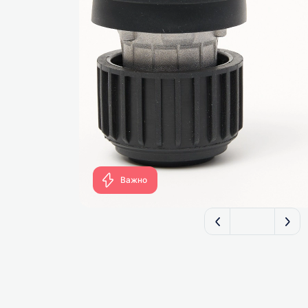
FILTERIX — З
Важно