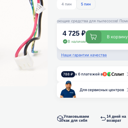
4 пин
5 пин
апчасти, аксессуары и моющие средства для пылесосов! Помощь в п
4 725 ₽
В корзин
у
В наличии
Наши гарантии качества
x 6 платежей в
788 ₽
Для сервисных центров
Упаковываем
14 дней на
как для себя
возврат