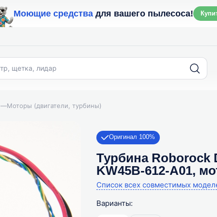
Моющие средства
для вашего пылесоса!
Купи
—
Моторы (двигатели, турбины)
Оригинал 100%
Турбина Roborock Dya
KW45B-612-A01, мо
Список всех совместимых модел
Варианты: