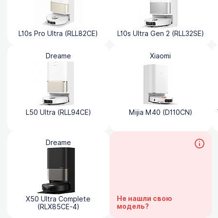
L10s Pro Ultra (RLL82CE)
L10s Ultra Gen 2 (RLL32SE)
Dreame
Xiaomi
L50 Ultra (RLL94CE)
Mijia M40 (D110CN)
Dreame
Не нашли свою
X50 Ultra Complete
модель?
(RLX85CE-4)