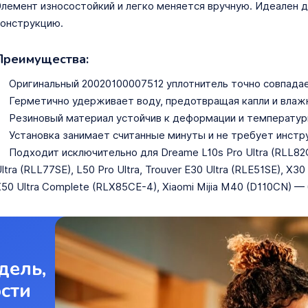
лемент износостойкий и легко меняется вручную. Идеален д
онструкцию.
Преимущества:
Оригинальный 20020100007512 уплотнитель точно совпадае
Герметично удерживает воду, предотвращая капли и влажн
Резиновый материал устойчив к деформации и температу
Установка занимает считанные минуты и не требует инстр
Подходит исключительно для Dreame L10s Pro Ultra (RLL82CE),
ltra (RLL77SE), L50 Pro Ultra, Trouver E30 Ultra (RLE51SE), X30
50 Ultra Complete (RLX85CE-4), Xiaomi Mijia M40 (D110CN) —
дель,
ости