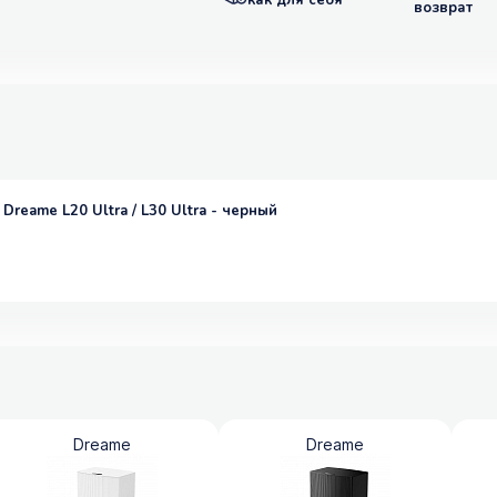
как для себя
возврат
reame L20 Ultra / L30 Ultra - черный
Dreame
Dreame