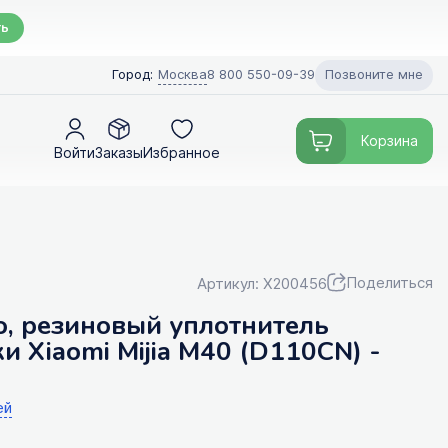
ть
Позвоните мне
Город:
Москва
8 800 550-09-39
Корзина
Войти
Заказы
Избранное
Поделиться
Артикул: X200456
, резиновый уплотнитель
и Xiaomi Mijia M40 (D110CN) -
ей