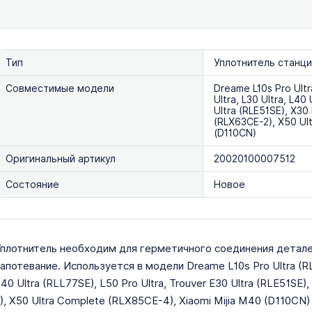
Тип
Уплотнитель станц
Совместимые модели
Dreame L10s Pro Ultr
Ultra, L30 Ultra, L40
Ultra (RLE51SE), X30
(RLX63CE-2), X50 Ul
(D110CN)
Оригинальный артикул
20020100007512
Состояние
Новое
плотнитель необходим для герметичного соединения детале
апотевание. Используется в модели Dreame L10s Pro Ultra (RLL82
40 Ultra (RLL77SE), L50 Pro Ultra, Trouver E30 Ultra (RLE51SE)
), X50 Ultra Complete (RLX85CE-4), Xiaomi Mijia M40 (D110C