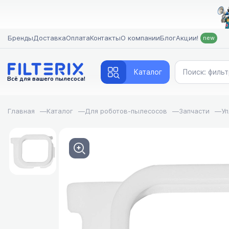
Бренды
Доставка
Оплата
Контакты
О компании
Блог
Акции!
new
Каталог
Всё для вашего пылесоса!
Главная
—
Каталог
—
Для роботов-пылесосов
—
Запчасти
—
Уп