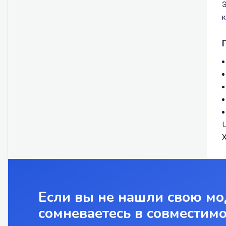
Э
к
U
X
Если вы не нашли свою мо
сомневаетесь в совместим