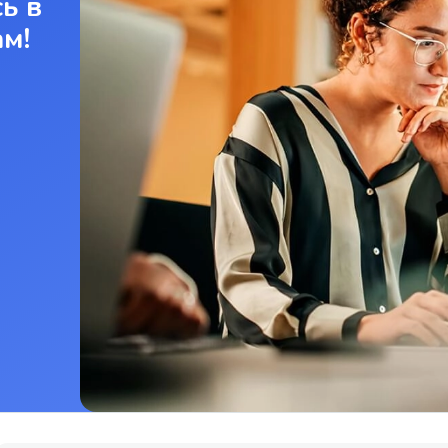
ь в
ам!