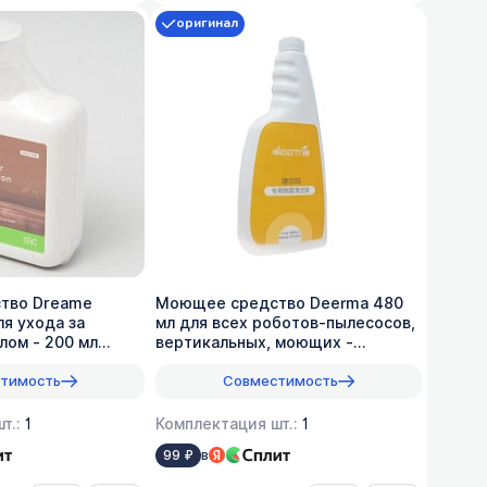
оригинал
тво Dreame
Моющее средство Deerma 480
я ухода за
мл для всех роботов-пылесосов,
лом - 200 мл
вертикальных, моющих -
оригинал, 1:50
тимость
Совместимость
т.:
1
Комплектация шт.:
1
в
99 ₽