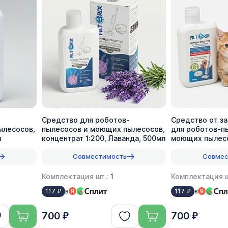
Средство для роботов-
Средство от з
ылесосов,
пылесосов и моющих пылесосов,
для роботов-п
л
концентрат 1:200, Лаванда, 500мл
моющих пылесо
1:70, 500мл
Совместимость
Совмес
Комплектация шт.:
1
Комплектация ш
в
в
117 ₽
117 ₽
700 ₽
700 ₽