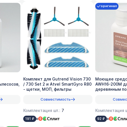
оригинал
Комплект для Gutrend Vision 730
Моющее средс
ылесосов,
/ 730 Set 2 и Atvel SmartGyro R80
AWH16-200M дл
- щетки, МОП, фильтры
деревянным по
(1:200)
Совместимость
Совмес
Комплектация шт.:
7
Комплектация ш
в
в
191 ₽
92 ₽