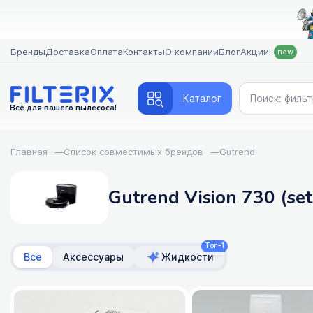
Бренды
Доставка
Оплата
Контакты
О компании
Блог
Акции!
new
Каталог
Всё для вашего пылесоса!
Главная
—
Список совместимых брендов
—
Gutrend
Gutrend Vision 730 (se
Топ-1
Все
Аксессуары
Жидкости