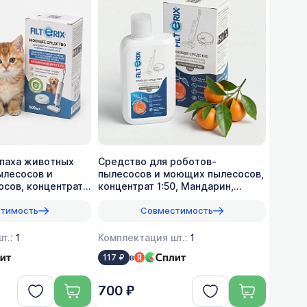
апаха животных
Средство для роботов-
ылесосов и
пылесосов и моющих пылесосов,
сов, концентрат
концентрат 1:50, Мандарин,
500мл
тимость
Совместимость
т.:
1
Комплектация шт.:
1
в
117 ₽
700 ₽