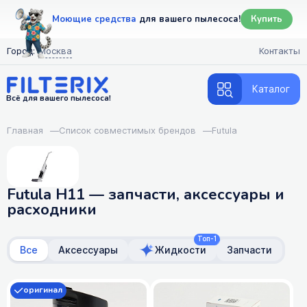
Моющие средства
для вашего пылесоса!
Купить
Город:
Москва
Контакты
Каталог
Всё для вашего пылесоса!
Главная
—
Список совместимых брендов
—
Futula
Futula H11 — запчасти, аксессуары и
расходники
Топ-1
Все
Аксессуары
Жидкости
Запчасти
оригинал