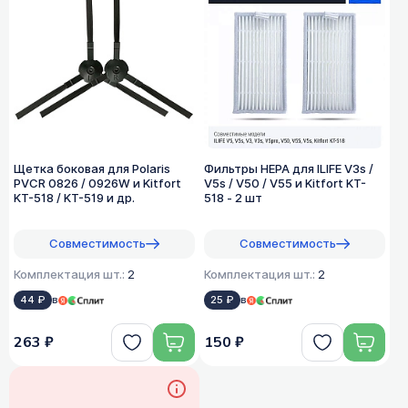
Щетка боковая для Polaris
Фильтры HEPA для ILIFE V3s /
PVCR 0826 / 0926W и Kitfort
V5s / V50 / V55 и Kitfort KT-
KT-518 / KT-519 и др.
518 - 2 шт
Совместимость
Совместимость
Комплектация шт.:
2
Комплектация шт.:
2
44 ₽
в
25 ₽
в
263 ₽
150 ₽