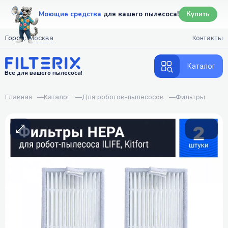
Моющие средства
для вашего пылесоса!
Купить
Город:
Москва
Контакты
Каталог
Всё для вашего пылесоса!
Главная
—
Каталог
—
Для роботов-пылесосов
—
Фильтры