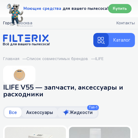
Моющие средства
для вашего пылесоса!
Купить
Город:
Москва
Контакты
Каталог
Всё для вашего пылесоса!
Главная
—
Список совместимых брендов
—
ILIFE
ILIFE V55 — запчасти, аксессуары и
расходники
Топ-1
Все
Аксессуары
Жидкости