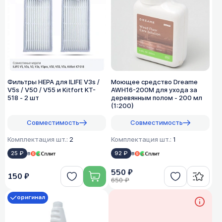
Фильтры HEPA для ILIFE V3s /
Моющее средство Dreame
V5s / V50 / V55 и Kitfort KT-
AWH16-200M для ухода за
518 - 2 шт
деревянным полом - 200 мл
(1:200)
Совместимость
Совместимость
Комплектация шт.:
2
Комплектация шт.:
1
25 ₽
в
92 ₽
в
550 ₽
150 ₽
650 ₽
оригинал