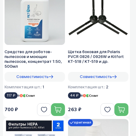
Средство для роботов-
Щетка боковая для Polaris
пылесосов и моющих
PVCR 0826 / 0926W и Kitfort
пылесосов, концентрат 1:50,
KT-518 / KT-519 и др.
500мл
Совместимость
Совместимость
Комплектация шт.:
1
Комплектация шт.:
2
117 ₽
в
44 ₽
в
700 ₽
263 ₽
оригинал