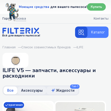
Моющие средства
для вашего пылесоса!
Купить
Город:
Москва
Контакты
Каталог
Всё для вашего пылесоса!
Главная
—
Список совместимых брендов
—
ILIFE
ILIFE V5 — запчасти, аксессуары и
расходники
Топ-1
Все
Аксессуары
Жидкости
оригинал