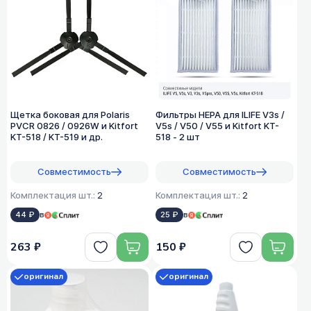
Щетка боковая для Polaris
Фильтры HEPA для ILIFE V3s /
PVCR 0826 / 0926W и Kitfort
V5s / V50 / V55 и Kitfort KT-
KT-518 / KT-519 и др.
518 - 2 шт
Совместимость
Совместимость
Комплектация шт.:
2
Комплектация шт.:
2
44 ₽
в
25 ₽
в
263 ₽
150 ₽
оригинал
оригинал