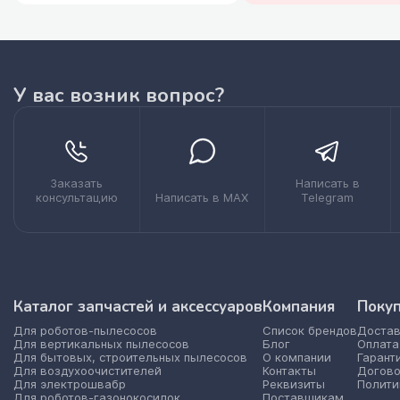
У вас возник вопрос?
Заказать
Написать в
консультацию
Написать в MAX
Telegram
Каталог запчастей и аксессуаров
Компания
Поку
Для роботов-пылесосов
Список брендов
Достав
Для вертикальных пылесосов
Блог
Оплата
Для бытовых, строительных пылесосов
О компании
Гарант
Для воздухоочистителей
Контакты
Догово
Для электрошвабр
Реквизиты
Полити
Для роботов-газонокосилок
Поставщикам