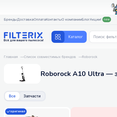
Бренды
Доставка
Оплата
Контакты
О компании
Блог
Акции!
new
Каталог
Всё для вашего пылесоса!
Главная
—
Список совместимых брендов
—
Roborock
Roborock A10 Ultra — 
Все
Запчасти
оригинал