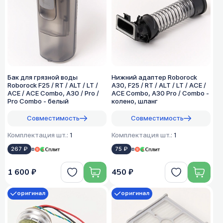
Бак для грязной воды
Нижний адаптер Roborock
Roborock F25 / RT / ALT / LT /
A30, F25 / RT / ALT / LT / ACE /
ACE / ACE Combo, A30 / Pro /
ACE Combo, A30 Pro / Combo -
Pro Combo - белый
колено, шланг
Совместимость
Совместимость
Комплектация шт.:
1
Комплектация шт.:
1
267 ₽
в
75 ₽
в
1 600 ₽
450 ₽
оригинал
оригинал