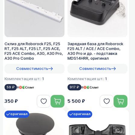
Склиз для Roborock F25, F25
Зарядная база для Roborock
RT, F25 ALT, F25 LT, F25 ACE,
F25 ALT / ACE / ACE Combo,
F25 ACE Combo, A30, A30 Pro,
A30 Pro и др. - подставка
A30 Pro Combo
MDS14HRR, оригинал
Совместимость
Совместимость
Комплектация шт.:
1
Комплектация шт.:
1
59 ₽
в
917 ₽
в
350 ₽
5 500 ₽
оригинал
оригинал