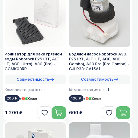
Ионизатор для бака грязной
Водяной насос Roborock A30,
воды Roborock F25 (RT, ALT,
F25 (RT, ALT, LT, ACE, ACE
LT, ACE, Ultra), A30 (Pro) -
Combo), A30 Pro (Pro Combo) -
CCMK03RR
CJLP33-CA15A1
Совместимость
Совместимость
Комплектация шт.:
1
Комплектация шт.:
1
200 ₽
в
100 ₽
в
1 200 ₽
600 ₽