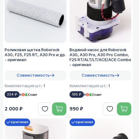
Роликовая щетка Roborock
Водяной насос для Roborock
A30, F25, F25 RT, A30 Pro и др.
A30, A30 Pro, A30 Pro Combo,
- оригинал
F25 RT/ALT/LT/ACE/ACE Combo
- оригинал
Совместимость
Совместимость
Комплектация шт.:
1
Комплектация шт.:
1
334 ₽
в
165 ₽
в
2 000 ₽
990 ₽
оригинал
оригинал