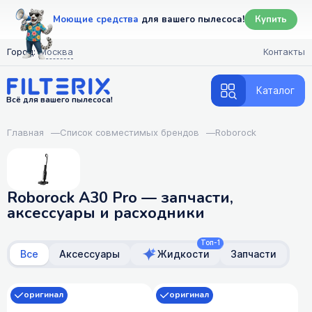
Моющие средства
для вашего пылесоса!
Купить
Город:
Москва
Контакты
Каталог
Всё для вашего пылесоса!
Главная
—
Список совместимых брендов
—
Roborock
Roborock A30 Pro — запчасти,
аксессуары и расходники
Топ-1
Все
Аксессуары
Жидкости
Запчасти
оригинал
оригинал