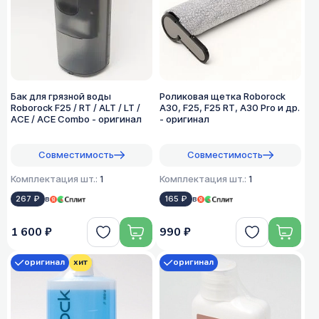
Бак для грязной воды
Роликовая щетка Roborock
Roborock F25 / RT / ALT / LT /
A30, F25, F25 RT, A30 Pro и др.
ACE / ACE Combo - оригинал
- оригинал
Совместимость
Совместимость
Комплектация шт.:
1
Комплектация шт.:
1
267 ₽
в
165 ₽
в
1 600 ₽
990 ₽
оригинал
хит
оригинал