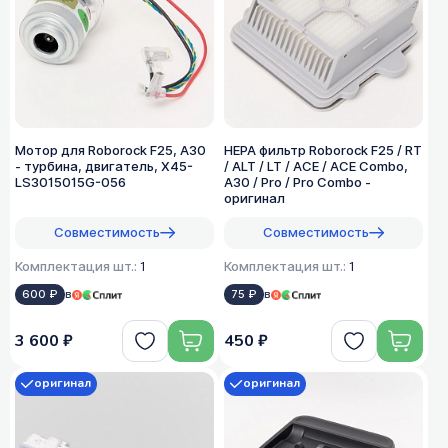
Мотор для Roborock F25, A30
HEPA фильтр Roborock F25 / RT
- турбина, двигатель, X45-
/ ALT / LT / ACE / ACE Combo,
LS3015015G-056
A30 / Pro / Pro Combo -
оригинал
Совместимость
Совместимость
Комплектация шт.:
1
Комплектация шт.:
1
600 ₽
в
75 ₽
в
3 600 ₽
450 ₽
оригинал
оригинал