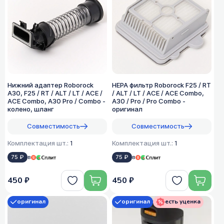
Нижний адаптер Roborock
HEPA фильтр Roborock F25 / RT
A30, F25 / RT / ALT / LT / ACE /
/ ALT / LT / ACE / ACE Combo,
ACE Combo, A30 Pro / Combo -
A30 / Pro / Pro Combo -
колено, шланг
оригинал
Совместимость
Совместимость
Комплектация шт.:
1
Комплектация шт.:
1
75 ₽
в
75 ₽
в
450 ₽
450 ₽
оригинал
оригинал
есть уценка