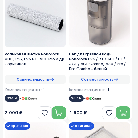
Роликовая щетка Roborock
Бак для грязной воды
A30, F25, F25 RT, A30 Pro и др.
Roborock F25 / RT / ALT / LT /
- оригинал
ACE / ACE Combo, A30 / Pro /
Pro Combo - белый
Совместимость
Совместимость
Комплектация шт.:
1
Комплектация шт.:
1
334 ₽
в
267 ₽
в
2 000 ₽
1 600 ₽
оригинал
оригинал