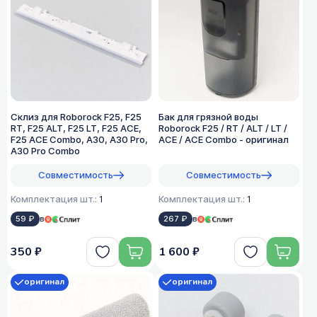
Склиз для Roborock F25, F25
Бак для грязной воды
RT, F25 ALT, F25 LT, F25 ACE,
Roborock F25 / RT / ALT / LT /
F25 ACE Combo, A30, A30 Pro,
ACE / ACE Combo - оригинал
A30 Pro Combo
Совместимость
Совместимость
Комплектация шт.:
1
Комплектация шт.:
1
59 ₽
в
267 ₽
в
350 ₽
1 600 ₽
оригинал
оригинал