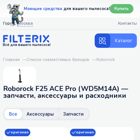
Моющие средства
для вашего пылесоса!
Купить
Город:
Москва
Контакты
Каталог
Всё для вашего пылесоса!
Главная
—
Список совместимых брендов
—
Roborock
Roborock F25 ACE Pro (WD5M14A) —
запчасти, аксессуары и расходники
Все
Аксессуары
Запчасти
оригинал
оригинал