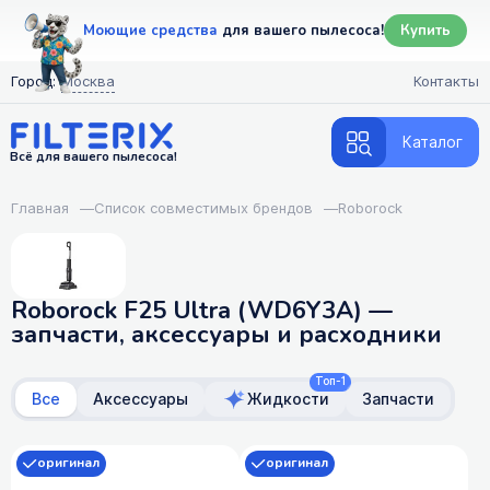
Моющие средства
для вашего пылесоса!
Купить
Город:
Москва
Контакты
Каталог
Всё для вашего пылесоса!
Главная
—
Список совместимых брендов
—
Roborock
Roborock F25 Ultra (WD6Y3A) —
запчасти, аксессуары и расходники
Топ-1
Все
Аксессуары
Жидкости
Запчасти
оригинал
оригинал