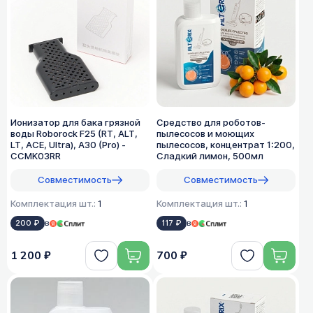
Ионизатор для бака грязной
Средство для роботов-
воды Roborock F25 (RT, ALT,
пылесосов и моющих
LT, ACE, Ultra), A30 (Pro) -
пылесосов, концентрат 1:200,
CCMK03RR
Сладкий лимон, 500мл
Совместимость
Совместимость
Комплектация шт.:
1
Комплектация шт.:
1
200 ₽
в
117 ₽
в
1 200 ₽
700 ₽