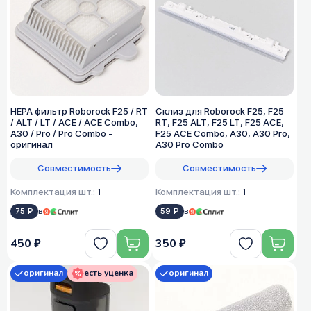
HEPA фильтр Roborock F25 / RT
Склиз для Roborock F25, F25
/ ALT / LT / ACE / ACE Combo,
RT, F25 ALT, F25 LT, F25 ACE,
A30 / Pro / Pro Combo -
F25 ACE Combo, A30, A30 Pro,
оригинал
A30 Pro Combo
Совместимость
Совместимость
Комплектация шт.:
1
Комплектация шт.:
1
75 ₽
в
59 ₽
в
450 ₽
350 ₽
оригинал
есть уценка
оригинал