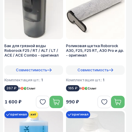
Бак для грязной воды
Роликовая щетка Roborock
Roborock F25 / RT / ALT / LT /
A30, F25, F25 RT, A30 Pro и др.
ACE / ACE Combo - оригинал
- оригинал
Совместимость
Совместимость
Комплектация шт.:
1
Комплектация шт.:
1
267 ₽
в
165 ₽
в
1 600 ₽
990 ₽
оригинал
хит
оригинал