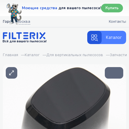
Моющие средства
для вашего пылесоса!
Купить
Город:
Москва
Контакты
Каталог
Всё для вашего пылесоса!
Главная
—
Каталог
—
Для вертикальных пылесосов
—
Запчасти