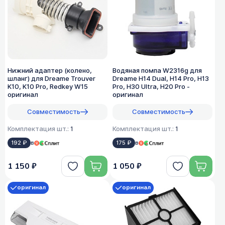
Нижний адаптер (колено,
Водяная помпа W2316g для
шланг) для Dreame Trouver
Dreame H14 Dual, H14 Pro, H13
K10, K10 Pro, Redkey W15
Pro, H30 Ultra, H20 Pro -
оригинал
оригинал
Совместимость
Совместимость
Комплектация шт.:
1
Комплектация шт.:
1
192 ₽
в
175 ₽
в
1 150 ₽
1 050 ₽
оригинал
оригинал