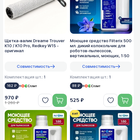
Щетка-валик Dreame Trouver
Моющее средство Filterix 500
K10 / K10 Pro, Redkey W15 -
мл. дикий колокольчик для
оригинал
роботов-пылесосов,
вертикальных, моющих, 1:50
Совместимость
Совместимость
Комплектация шт.:
1
Комплектация шт.:
1
162 ₽
в
88 ₽
в
970 ₽
525 ₽
1 260 ₽
хит