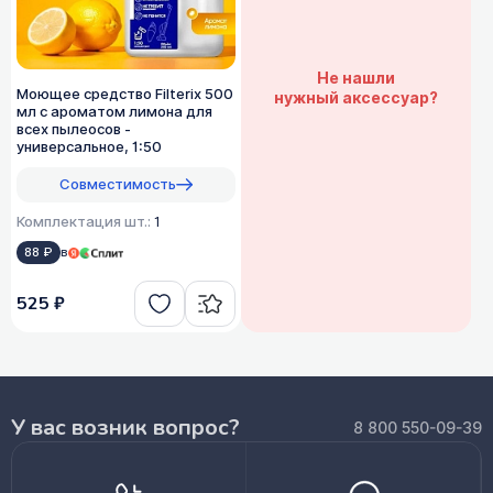
Не нашли
Моющее средство Filterix 500
нужный аксессуар?
мл с ароматом лимона для
всех пылеосов -
универсальное, 1:50
Совместимость
Комплектация шт.:
1
88 ₽
в
525 ₽
У вас возник вопрос?
8 800 550-09-39