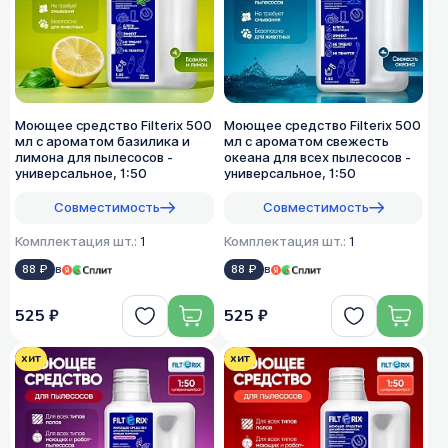
Моющее средство Filterix 500
Моющее средство Filterix 500
мл с ароматом базилика и
мл с ароматом свежесть
лимона для пылесосов -
океана для всех пылеcосов -
универсальное, 1:50
универсальное, 1:50
Совместимость
Совместимость
Комплектация шт.:
1
Комплектация шт.:
1
88 ₽
в
88 ₽
в
525 ₽
525 ₽
хит
хит