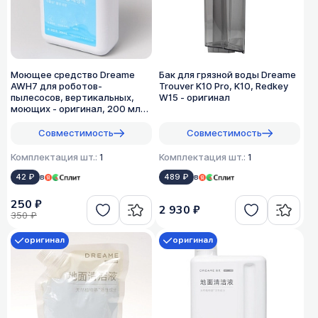
Моющее средство Dreame
Бак для грязной воды Dreame
AWH7 для роботов-
Trouver K10 Pro, K10, Redkey
пылесосов, вертикальных,
W15 - оригинал
моющих - оригинал, 200 мл
(1:200)
Совместимость
Совместимость
Комплектация шт.:
1
Комплектация шт.:
1
42 ₽
в
489 ₽
в
250 ₽
2 930 ₽
350 ₽
оригинал
оригинал