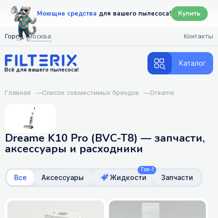
Моющие средства
для вашего пылесоса!
Купить
Город:
Москва
Контакты
Каталог
Всё для вашего пылесоса!
Главная
—
Список совместимых брендов
—
Dreame
Dreame K10 Pro (BVC-T8) — запчасти,
аксессуары и расходники
Топ-1
Все
Аксессуары
Жидкости
Запчасти