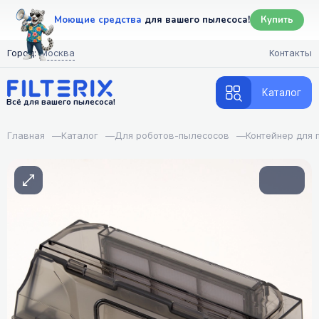
Моющие средства
для вашего пылесоса!
Купить
Город:
Москва
Контакты
Каталог
Всё для вашего пылесоса!
Главная
—
Каталог
—
Для роботов-пылесосов
—
Контейнер для 