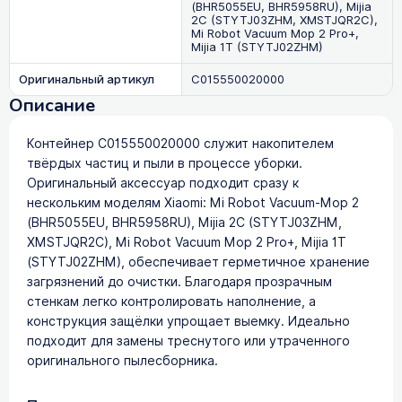
(BHR5055EU, BHR5958RU), Mijia
2C (STYTJ03ZHM, XMSTJQR2C),
Mi Robot Vacuum Mop 2 Pro+,
Mijia 1T (STYTJ02ZHM)
Оригинальный артикул
C015550020000
Описание
Контейнер C015550020000 служит накопителем
твёрдых частиц и пыли в процессе уборки.
Оригинальный аксессуар подходит сразу к
нескольким моделям Xiaomi: Mi Robot Vacuum-Mop 2
(BHR5055EU, BHR5958RU), Mijia 2C (STYTJ03ZHM,
XMSTJQR2C), Mi Robot Vacuum Mop 2 Pro+, Mijia 1T
(STYTJ02ZHM), обеспечивает герметичное хранение
загрязнений до очистки. Благодаря прозрачным
стенкам легко контролировать наполнение, а
конструкция защёлки упрощает выемку. Идеально
подходит для замены треснутого или утраченного
оригинального пылесборника.