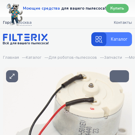
Моющие средства
для вашего пылесоса!
Купить
Город:
Москва
Контакты
Каталог
Всё для вашего пылесоса!
Главная
—
Каталог
—
Для роботов-пылесосов
—
Запчасти
—
Мо