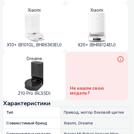
Xiaomi
Xiaomi
X10+ (B101GL, BHR6363EU)
X20+ (BHR8124EU)
Dreame
Не нашли свою
модель?
Z10 Pro (RLS5D)
Характеристики
Тип
Привод, мотор боковой щетки
Совместимый бренд
Xiaomi, Dreame
Совместимые модели
Xiaomi Mi Robot Vacuum Mop