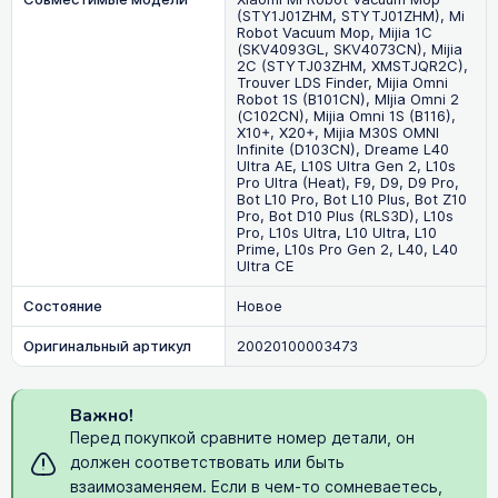
(STY1J01ZHM, STYTJ01ZHM), Mi
Robot Vacuum Mop, Mijia 1C
(SKV4093GL, SKV4073CN), Mijia
2C (STYTJ03ZHM, XMSTJQR2C),
Trouver LDS Finder, Mijia Omni
Robot 1S (B101CN), MIjia Omni 2
(C102CN), Mijia Omni 1S (B116),
X10+, X20+, Mijia M30S OMNI
Infinite (D103CN), Dreame L40
Ultra AE, L10S Ultra Gen 2, L10s
Pro Ultra (Heat), F9, D9, D9 Pro,
Bot L10 Pro, Bot L10 Plus, Bot Z10
Pro, Bot D10 Plus (RLS3D), L10s
Pro, L10s Ultra, L10 Ultra, L10
Prime, L10s Pro Gen 2, L40, L40
Ultra CE
Состояние
Новое
Оригинальный артикул
20020100003473
Важно!
Перед покупкой сравните номер детали, он
должен соответствовать или быть
взаимозаменяем. Если в чем-то сомневаетесь,