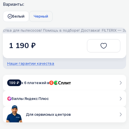
Варианты:
Белый
Черный
а для пылесосов! Помощь в подборе! Доставка!
FILTERIX — Запчас
1 190 ₽
Наши гарантии качества
199 ₽
x 6 платежей в
баллы Яндекс Плюс
Для сервисных центров