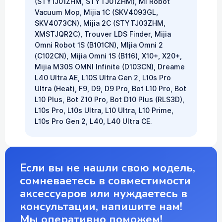
(STY1J01ZHM, STYTJ01ZHM), Mi Robot
Vacuum Mop, Mijia 1C (SKV4093GL,
SKV4073CN), Mijia 2C (STYTJ03ZHM,
XMSTJQR2C), Trouver LDS Finder, Mijia
Omni Robot 1S (B101CN), MIjia Omni 2
(C102CN), Mijia Omni 1S (B116), X10+, X20+,
Mijia M30S OMNI Infinite (D103CN), Dreame
L40 Ultra AE, L10S Ultra Gen 2, L10s Pro
Ultra (Heat), F9, D9, D9 Pro, Bot L10 Pro, Bot
L10 Plus, Bot Z10 Pro, Bot D10 Plus (RLS3D),
L10s Pro, L10s Ultra, L10 Ultra, L10 Prime,
L10s Pro Gen 2, L40, L40 Ultra CE.
Если вы не нашли свою модель,
сомневаетесь в совместимости
аксессуаров или нуждаетесь в
консультации, напишите нам!
Мы оперативно поможем!