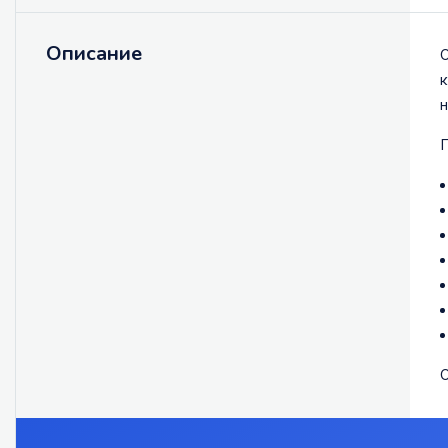
Описание
О
к
н
О