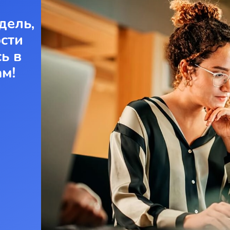
дель,
ости
ь в
ам!