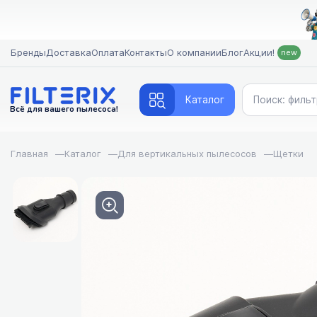
Бренды
Доставка
Оплата
Контакты
О компании
Блог
Акции!
new
Каталог
Всё для вашего пылесоса!
Главная
—
Каталог
—
Для вертикальных пылесосов
—
Щетки