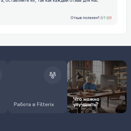
 оставляйте их, так как каждый отзыв для нас
Отзыв полезен?
1
0
Что можно
Работа в Filterix
улучшить?