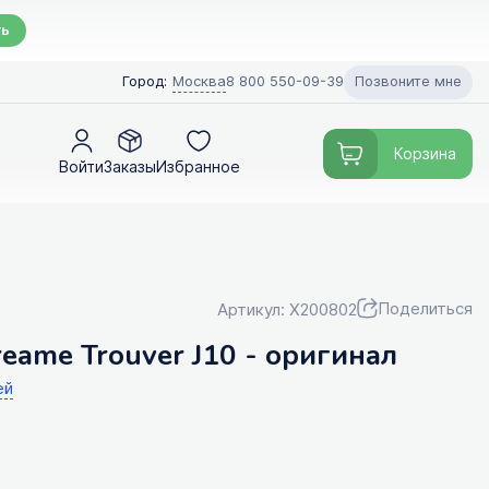
ть
Позвоните мне
Город:
Москва
8 800 550-09-39
Корзина
Войти
Заказы
Избранное
Поделиться
Артикул: X200802
eame Trouver J10 - оригинал
ей