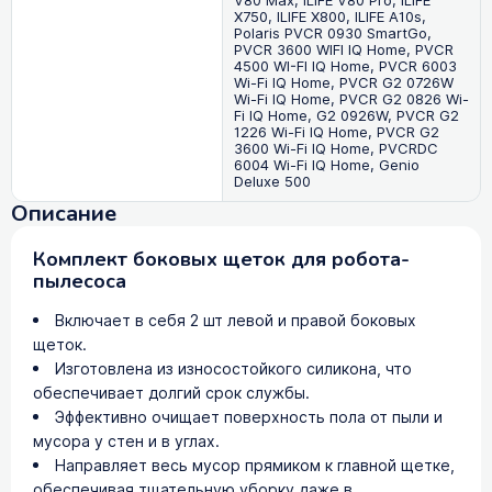
V80 Max, ILIFE V80 Pro, ILIFE
X750, ILIFE X800, ILIFE A10s,
Polaris PVCR 0930 SmartGo,
PVCR 3600 WIFI IQ Home, PVCR
4500 WI-FI IQ Home, PVCR 6003
Wi-Fi IQ Home, PVCR G2 0726W
Wi-Fi IQ Home, PVCR G2 0826 Wi-
Fi IQ Home, G2 0926W, PVCR G2
1226 Wi-Fi IQ Home, PVCR G2
3600 Wi-Fi IQ Home, PVCRDC
6004 Wi-Fi IQ Home, Genio
Deluxe 500
Описание
Комплект боковых щеток для робота-
пылесоса
Включает в себя 2 шт левой и правой боковых
щеток.
Изготовлена из износостойкого силикона, что
обеспечивает долгий срок службы.
Эффективно очищает поверхность пола от пыли и
мусора у стен и в углах.
Направляет весь мусор прямиком к главной щетке,
обеспечивая тщательную уборку даже в