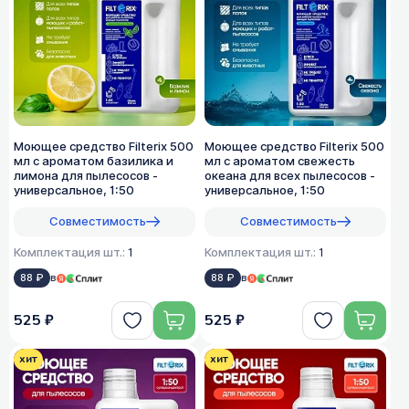
Моющее средство Filterix 500
Моющее средство Filterix 500
мл с ароматом базилика и
мл с ароматом свежесть
лимона для пылесосов -
океана для всех пылеcосов -
универсальное, 1:50
универсальное, 1:50
Совместимость
Совместимость
Комплектация шт.:
1
Комплектация шт.:
1
88 ₽
в
88 ₽
в
525 ₽
525 ₽
хит
хит