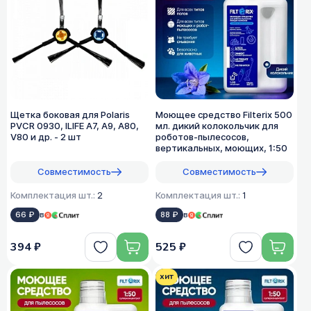
Щетка боковая для Polaris
Моющее средство Filterix 500
PVCR 0930, ILIFE A7, A9, A80,
мл. дикий колокольчик для
V80 и др. - 2 шт
роботов-пылесосов,
вертикальных, моющих, 1:50
Совместимость
Совместимость
Комплектация шт.:
2
Комплектация шт.:
1
66 ₽
в
88 ₽
в
394 ₽
525 ₽
хит