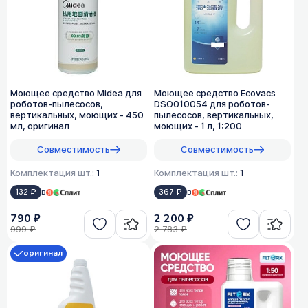
Моющее средство Midea для
Моющее средство Ecovacs
роботов-пылесосов,
DSO010054 для роботов-
вертикальных, моющих - 450
пылесосов, вертикальных,
мл, оригинал
моющих - 1 л, 1:200
Совместимость
Совместимость
Комплектация шт.:
1
Комплектация шт.:
1
132 ₽
в
367 ₽
в
790 ₽
2 200 ₽
999 ₽
2 783 ₽
оригинал