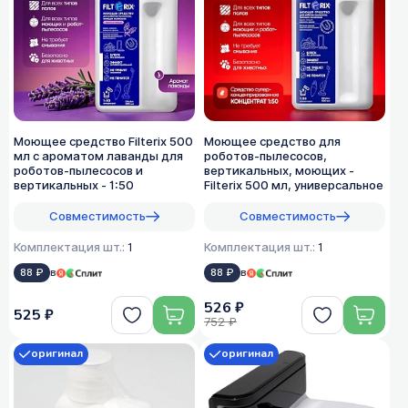
Моющее средство Filterix 500
Моющее средство для
мл с ароматом лаванды для
роботов-пылесосов,
роботов-пылесосов и
вертикальных, моющих -
вертикальных - 1:50
Filterix 500 мл, универсальное
Совместимость
Совместимость
Комплектация шт.:
1
Комплектация шт.:
1
88 ₽
в
88 ₽
в
526 ₽
525 ₽
752 ₽
оригинал
оригинал