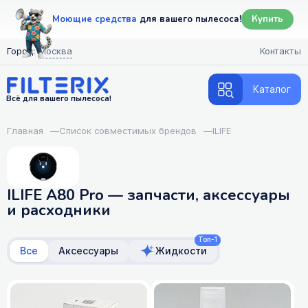
Моющие средства
для вашего пылесоса!
Купить
Город:
Москва
Контакты
Каталог
Всё для вашего пылесоса!
Главная
—
Список совместимых брендов
—
ILIFE
ILIFE A80 Pro — запчасти, аксессуары
и расходники
Топ-1
Все
Аксессуары
Жидкости