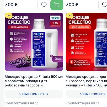
700 ₽
700 ₽
хит
хит
Моющее средство Filterix 500 мл
Моющее средство для 
с ароматом лаванды для
пылесосов, вертикальн
роботов-пылесосов и
моющих - Filterix 500 мл
вертикальных - 1:50
универсальное
Совместимость
Совместимость
Комплектация шт.:
1
Комплектация шт.:
1