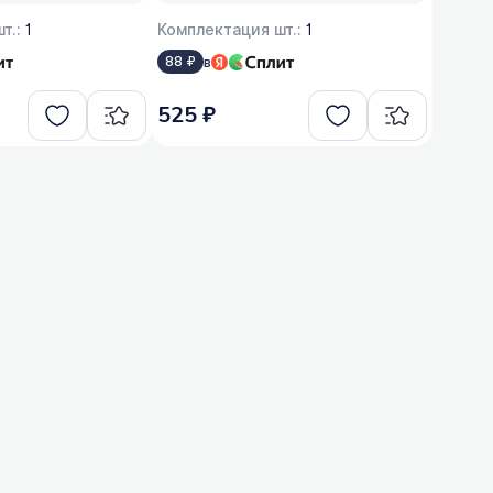
т.:
1
Комплектация шт.:
1
в
88 ₽
525 ₽