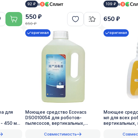
в
в
92 ₽
109 ₽
550 ₽
650 ₽
650 ₽
оригинал
оригинал
a для
Моющее средство Ecovacs
Моющее средс
DSO010054 для роботов-
мл для всех ро
- 450 мл,
пылесосов, вертикальных,
вертикальных,
моющих - 1 л, 1:200
оригинал, 1:50
Совместимость
Совмес