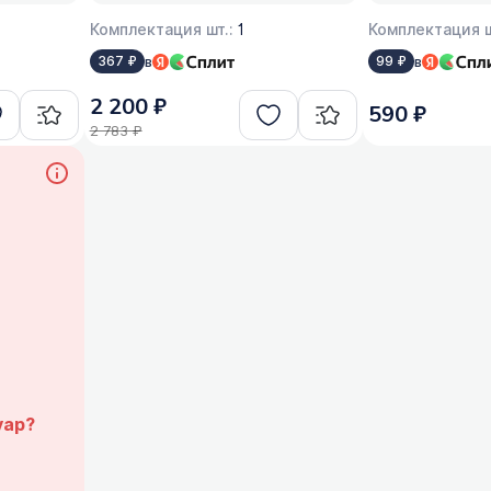
Комплектация шт.:
1
Комплектация ш
в
в
367 ₽
99 ₽
2 200 ₽
590 ₽
2 783 ₽
уар?