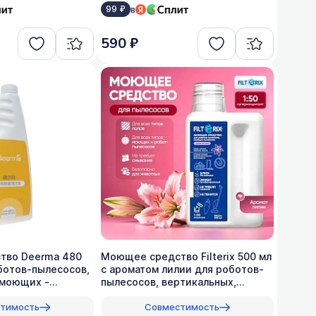
в
99 ₽
590 ₽
тво Deerma 480
Моющее средство Filterix 500 мл
ботов-пылесосов,
с ароматом лилии для роботов-
 моющих -
пылесосов, вертикальных,
моющих, 1:50
тимость
Совместимость