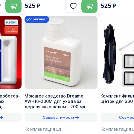
525 ₽
525 ₽
оригинал
роботов-
Моющее средство Dreame
Комплект филь
ых,
AWH16-200M для ухода за
щёток для 360 
,
деревянным полом - 200 мл
(1:200)
Совместимость
Совмес
Комплектация шт.:
1
Комплектация ш