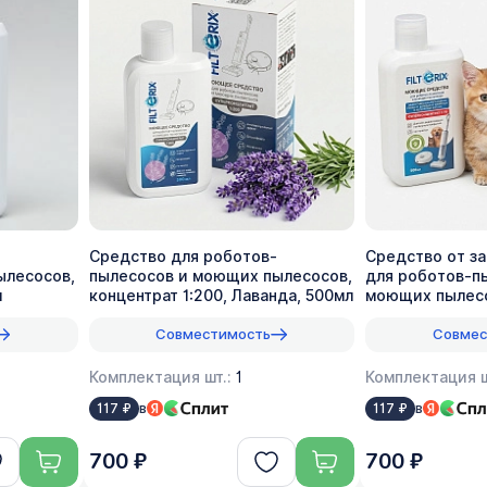
Средство для роботов-
Средство от з
ылесосов,
пылесосов и моющих пылесосов,
для роботов-п
л
концентрат 1:200, Лаванда, 500мл
моющих пылесо
1:70, 500мл
Совместимость
Совмес
Комплектация шт.:
1
Комплектация ш
в
в
117 ₽
117 ₽
700 ₽
700 ₽