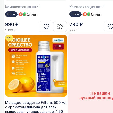
Комплектация шт.:
1
Комплектация шт.:
1
в
в
165 ₽
132 ₽
990 ₽
790 ₽
1 199 ₽
999 ₽
хит
Не нашли
нужный аксесс
Моющее средство Filterix 500 мл
с ароматом лимона для всех
пылеосов - универсальное, 1:50