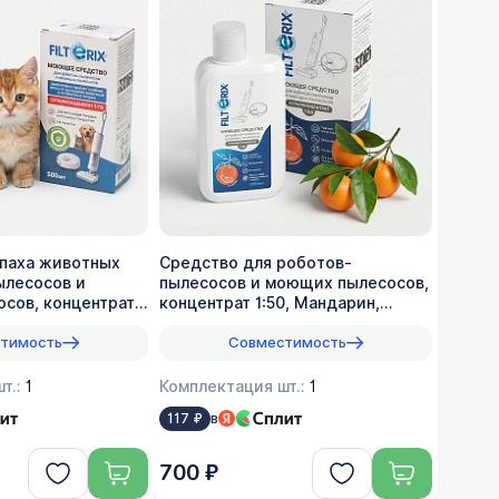
апаха животных
Средство для роботов-
ылесосов и
пылесосов и моющих пылесосов,
сов, концентрат
концентрат 1:50, Мандарин,
500мл
тимость
Совместимость
т.:
1
Комплектация шт.:
1
в
117 ₽
700 ₽