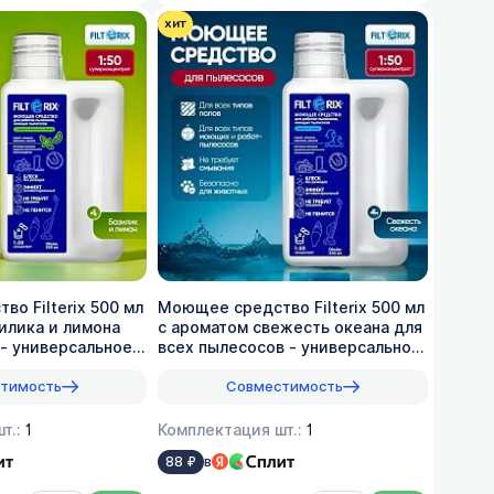
хит
о Filterix 500 мл
Моющее средство Filterix 500 мл
илика и лимона
с ароматом свежесть океана для
- универсальное,
всех пылеcосов - универсальное,
1:50
тимость
Совместимость
т.:
1
Комплектация шт.:
1
в
88 ₽