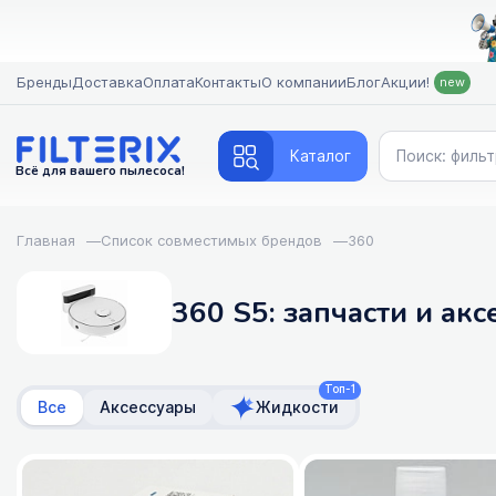
Бренды
Доставка
Оплата
Контакты
О компании
Блог
Акции!
new
Каталог
Всё для вашего пылесоса!
Главная
—
Список совместимых брендов
—
360
360 S5: запчасти и ак
Топ-1
Все
Аксессуары
Жидкости