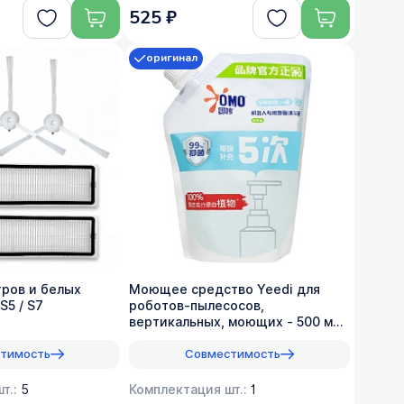
525 ₽
оригинал
тров и белых
Моющее средство Yeedi для
S5 / S7
роботов-пылесосов,
вертикальных, моющих - 500 мл,
оригинал
тимость
Совместимость
т.:
5
Комплектация шт.:
1