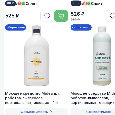
в
в
88 ₽
88 ₽
526 ₽
525 ₽
752 ₽
оригинал
оригинал
Моющее средство Midea для
Моющее средство Mide
роботов-пылесосов,
роботов-пылесосов,
вертикальных, моющих - 1 л,
вертикальных, моющих 
оригинал, 1:200
оригинал
Совместимость
Совместимость