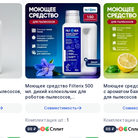
Моющее средство Filterix 500
Моющее средств
ылесосов,
мл. дикий колокольчик для
с ароматом баз
роботов-пылесосов,
для пылесосов 
вертикальных, моющих, 1:50
1:50
Совместимость
Совмес
Комплектация шт.:
1
Комплектация ш
в
в
88 ₽
88 ₽