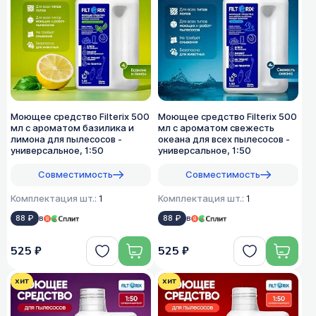
Моющее средство Filterix 500
Моющее средство Filterix 500
мл с ароматом базилика и
мл с ароматом свежесть
лимона для пылесосов -
океана для всех пылеcосов -
универсальное, 1:50
универсальное, 1:50
Совместимость
Совместимость
Комплектация шт.:
1
Комплектация шт.:
1
88 ₽
в
88 ₽
в
525 ₽
525 ₽
хит
хит