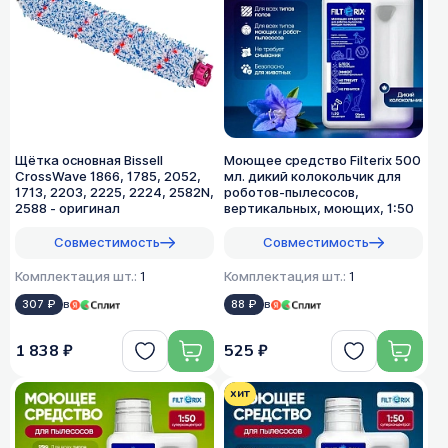
Щётка основная Bissell
Моющее средство Filterix 500
CrossWave 1866, 1785, 2052,
мл. дикий колокольчик для
1713, 2203, 2225, 2224, 2582N,
роботов-пылесосов,
2588 - оригинал
вертикальных, моющих, 1:50
Совместимость
Совместимость
Комплектация шт.:
1
Комплектация шт.:
1
307 ₽
в
88 ₽
в
1 838 ₽
525 ₽
хит