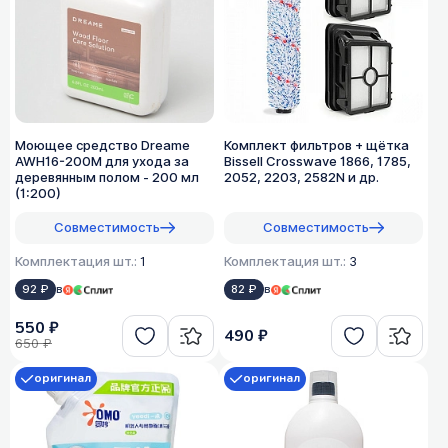
Моющее средство Dreame
Комплект фильтров + щётка
AWH16-200M для ухода за
Bissell Crosswave 1866, 1785,
деревянным полом - 200 мл
2052, 2203, 2582N и др.
(1:200)
Совместимость
Совместимость
Комплектация шт.:
1
Комплектация шт.:
3
92 ₽
в
82 ₽
в
550 ₽
490 ₽
650 ₽
оригинал
оригинал