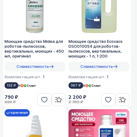
Моющее средство Midea для
Моющее средство Ecovacs
роботов-пылесосов,
DSO010054 для роботов-
вертикальных, моющих - 450
пылесосов, вертикальных,
мл, оригинал
моющих - 1 л, 1:200
Совместимость
Совместимость
Комплектация шт.:
1
Комплектация шт.:
1
132 ₽
в
367 ₽
в
790 ₽
2 200 ₽
999 ₽
2 783 ₽
оригинал