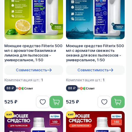
Моющее средство Filterix 500
Моющее средство Filterix 500
мл с ароматом базилика и
мл с ароматом свежесть
лимона для пылесосов -
океана для всех пылеcосов -
универсальное, 1:50
универсальное, 1:50
Совместимость
Совместимость
Комплектация шт.:
1
Комплектация шт.:
1
88 ₽
в
88 ₽
в
525 ₽
525 ₽
хит
хит