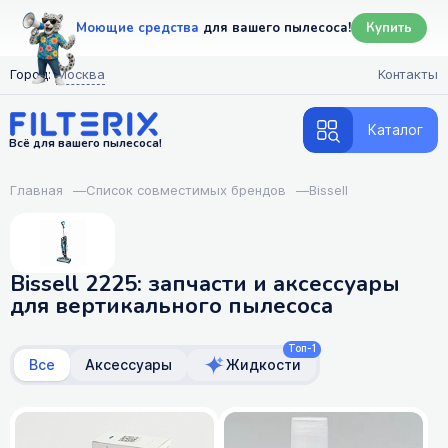
Моющие средства
для вашего пылесоса!
Купить
Город:
Москва
Контакты
Каталог
Всё для вашего пылесоса!
Главная
—
Список совместимых брендов
—
Bissell
Bissell 2225: запчасти и аксессуары
для вертикального пылесоса
Топ-1
Все
Аксессуары
Жидкости