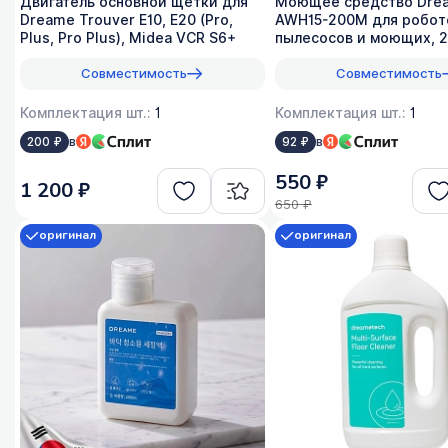
Двигатель основной щетки для
Моющее средство Dre
Dreame Trouver E10, E20 (Pro,
AWH15-200M для робот
Plus, Pro Plus), Midea VCR S6+
пылесосов и моющих, 2
против запаха питомце
Совместимость
Совместимость
Комплектация шт.:
1
Комплектация шт.:
1
в
в
200 ₽
92 ₽
550 ₽
1 200 ₽
650 ₽
оригинал
оригинал