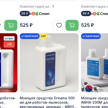
Комплектация шт.:
1
Комплектация ш
в
в
88 ₽
88 ₽
525 ₽
525 ₽
оригинал
хит
оригинал
роботов-
Моющее средство Dreame 500
Моющее средс
ых,
мл для роботов-пылесосов,
AWH6-200M дл
,
вертикальных, моющих - AWH10,
пылесосов, ве