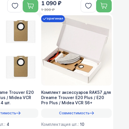
1 090 ₽
1 300 ₽
оригинал
ame Trouver E20
Комплект аксессуаров RAK57 для
Plus / Midea VCR
Dreame Trouver E20 Plus / E20
 4 шт.
Pro Plus / Midea VCR S6+
тимость
Совместимость
т.:
4
Комплектация шт.:
10