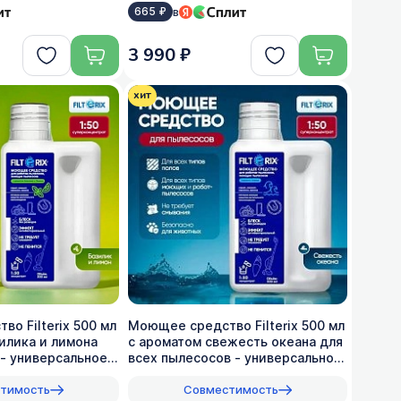
в
665 ₽
3 990 ₽
хит
о Filterix 500 мл
Моющее средство Filterix 500 мл
илика и лимона
с ароматом свежесть океана для
- универсальное,
всех пылеcосов - универсальное,
1:50
тимость
Совместимость