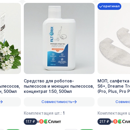
оригинал
Средство для роботов-
МОП, салфетка
ылесосов,
пылесосов и моющих пылесосов,
S6+, Dreame Tr
н, 500мл
концентрат 1:50, 500мл
(Pro, Plus, Pro 
Совместимость
Совмес
Комплектация шт.:
1
Комплектация ш
в
в
117 ₽
217 ₽