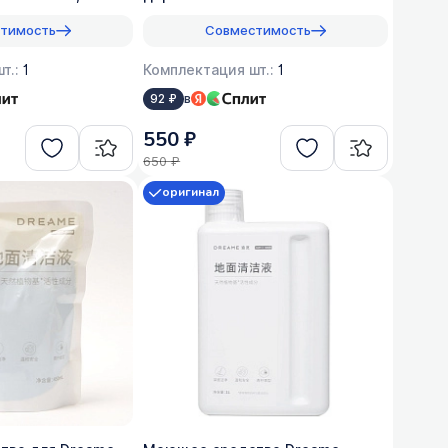
 1:200 - 3 шт.
(1:200)
тимость
Совместимость
т.:
1
Комплектация шт.:
1
в
92 ₽
550 ₽
650 ₽
оригинал