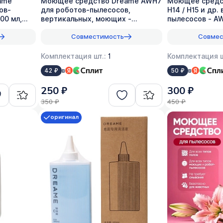
ame
Моющее средство Dreame AWH7
Моющее средс
ов-
для роботов-пылесосов,
H14 / H15 и др
00 мл,
вертикальных, моющих -
пылесосов - AW
в
оригинал, 200 мл (1:200)
оригинал
Совместимость
Совмес
Комплектация шт.:
1
Комплектация ш
в
в
42 ₽
50 ₽
250 ₽
300 ₽
350 ₽
450 ₽
оригинал