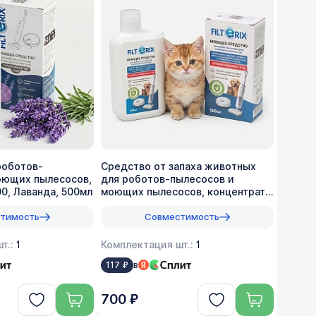
роботов-
Средство от запаха животных
оющих пылесосов,
для роботов-пылесосов и
00, Лаванда, 500мл
моющих пылесосов, концентрат
1:70, 500мл
тимость
Совместимость
т.:
1
Комплектация шт.:
1
в
117 ₽
700 ₽