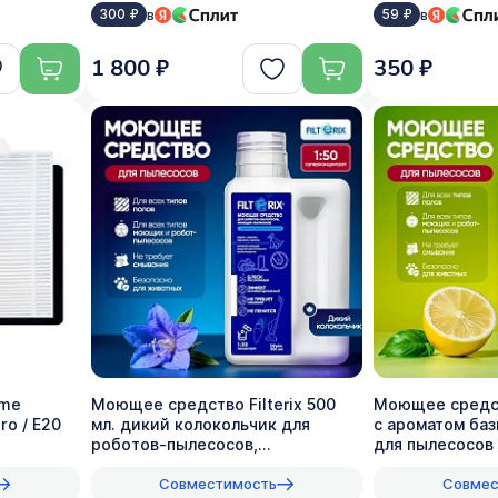
в
в
300 ₽
59 ₽
1 800 ₽
350 ₽
ame
Моющее средство Filterix 500
Моющее средств
ro / E20
мл. дикий колокольчик для
с ароматом баз
роботов-пылесосов,
для пылесосов 
вертикальных, моющих, 1:50
1:50
Совместимость
Совмес