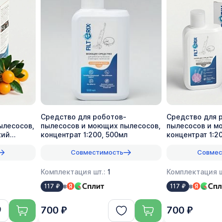
Средство для роботов-
Средство для 
ылесосов,
пылесосов и моющих пылесосов,
пылесосов и м
кий
концентрат 1:200, 500мл
концентрат 1:2
Совместимость
Совмес
Комплектация шт.:
1
Комплектация ш
в
в
117 ₽
117 ₽
700 ₽
700 ₽