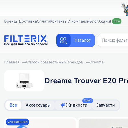
Бренды
Доставка
Оплата
Контакты
О компании
Блог
Акции!
new
Каталог
Всё для вашего пылесоса!
Главная
—
Список совместимых брендов
—
Dreame
Dreame Trouver E20 Pr
Топ-1
Все
Аксессуары
Жидкости
Запчасти
оригинал