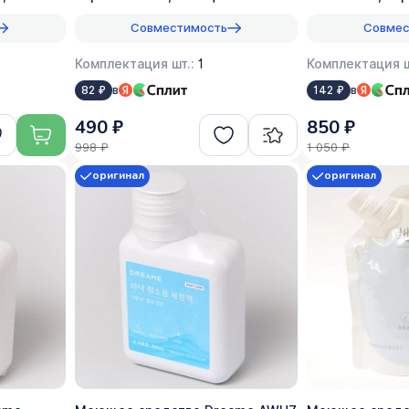
оригинал, 1:50
моющих, 200 мл,
Совместимость
Совмес
Комплектация шт.:
1
Комплектация ш
в
в
82 ₽
142 ₽
490 ₽
850 ₽
998 ₽
1 050 ₽
оригинал
оригинал