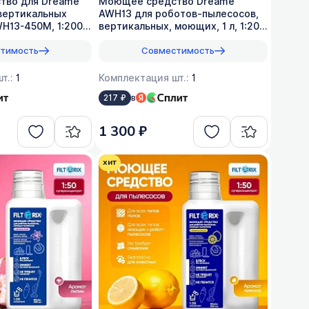
тво для Dreame
Моющее средство Dreame
. вертикальных
AWH13 для роботов-пылесосов,
H13-450M, 1:200,
вертикальных, моющих, 1 л, 1:200
- оригинал
тимость
Совместимость
т.:
1
Комплектация шт.:
1
в
217 ₽
1 300 ₽
хит