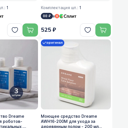
т.:
1
Комплектация шт.:
1
в
88 ₽
525 ₽
оригинал
тво Dreame
Моющее средство Dreame
я роботов-
AWH16-200M для ухода за
ртикальных,
деревянным полом - 200 мл