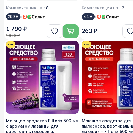
Комплектация шт.:
8
Комплектация шт.:
2
в
в
299 ₽
44 ₽
1 790 ₽
263 ₽
1 990 ₽
хит
хит
Моющее средство Filterix 500 мл
Моющее средство для 
с ароматом лаванды для
пылесосов, вертикальн
роботов-пылесосов и
моющих - Filterix 500 мл