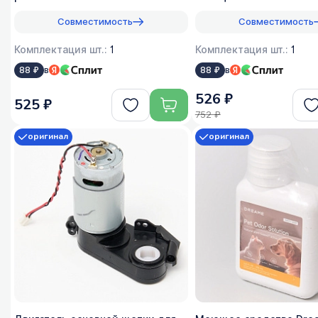
вертикальных - 1:50
универсальное
Совместимость
Совместимость
Комплектация шт.:
1
Комплектация шт.:
1
в
в
88 ₽
88 ₽
526 ₽
525 ₽
752 ₽
оригинал
оригинал