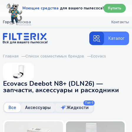
Моющие средства
для вашего пылесоса!
Купить
Город:
Москва
Контакты
Каталог
Всё для вашего пылесоса!
Главная
—
Список совместимых брендов
—
Ecovacs
Ecovacs Deebot N8+ (DLN26) —
запчасти, аксессуары и расходники
Топ-1
Все
Аксессуары
Жидкости