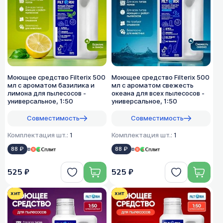
Моющее средство Filterix 500
Моющее средство Filterix 500
мл с ароматом базилика и
мл с ароматом свежесть
лимона для пылесосов -
океана для всех пылеcосов -
универсальное, 1:50
универсальное, 1:50
Совместимость
Совместимость
Комплектация шт.:
1
Комплектация шт.:
1
88 ₽
в
88 ₽
в
525 ₽
525 ₽
хит
хит