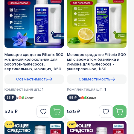
Моющее средство Filterix 500
Моющее средство Filterix 500
мл. дикий колокольчик для
мл с ароматом базилика и
роботов-пылесосов,
лимона для пылесосов -
вертикальных, моющих, 1:50
универсальное, 1:50
Совместимость
Совместимость
Комплектация шт.:
1
Комплектация шт.:
1
88 ₽
в
88 ₽
в
525 ₽
525 ₽
хит
хит