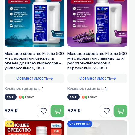
Моющее средство Filterix 500
Моющее средство Filterix 500
мл с ароматом свежесть
мл с ароматом лаванды для
океана для всех пылеcосов -
роботов-пылесосов и
универсальное, 1:50
вертикальных - 1:50
Совместимость
Совместимость
Комплектация шт.:
1
Комплектация шт.:
1
88 ₽
в
88 ₽
в
525 ₽
525 ₽
хит
оригинал