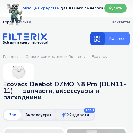
Моющие средства
для вашего пылесоса!
Купить
Город:
Москва
Контакты
Каталог
Всё для вашего пылесоса!
Главная
—
Список совместимых брендов
—
Ecovacs
Ecovacs Deebot OZMO N8 Pro (DLN11-
11) — запчасти, аксессуары и
расходники
Топ-1
Все
Аксессуары
Жидкости