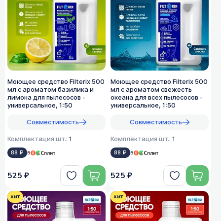
Моющее средство Filterix 500
Моющее средство Filterix 500
мл с ароматом базилика и
мл с ароматом свежесть
лимона для пылесосов -
океана для всех пылеcосов -
универсальное, 1:50
универсальное, 1:50
Совместимость
Совместимость
Комплектация шт.:
1
Комплектация шт.:
1
88 ₽
в
88 ₽
в
525 ₽
525 ₽
хит
хит