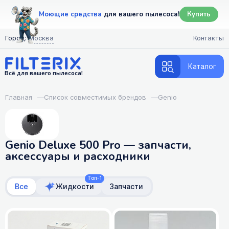
Моющие средства
для вашего пылесоса!
Купить
Город:
Москва
Контакты
Каталог
Всё для вашего пылесоса!
Главная
—
Список совместимых брендов
—
Genio
Genio Deluxe 500 Pro — запчасти,
аксессуары и расходники
Топ-1
Все
Жидкости
Запчасти