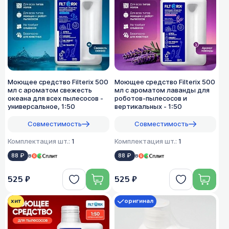
Моющее средство Filterix 500
Моющее средство Filterix 500
мл с ароматом свежесть
мл с ароматом лаванды для
океана для всех пылеcосов -
роботов-пылесосов и
универсальное, 1:50
вертикальных - 1:50
Совместимость
Совместимость
Комплектация шт.:
1
Комплектация шт.:
1
88 ₽
в
88 ₽
в
525 ₽
525 ₽
хит
оригинал