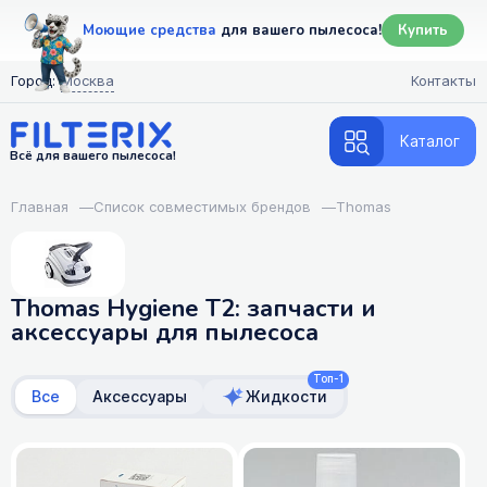
Моющие средства
для вашего пылесоса!
Купить
Город:
Москва
Контакты
Каталог
Всё для вашего пылесоса!
Главная
—
Список совместимых брендов
—
Thomas
Thomas Hygiene T2: запчасти и
аксессуары для пылесоса
Топ-1
Все
Аксессуары
Жидкости