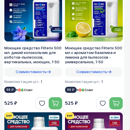
Моющее средство Filterix 500
Моющее средство Filterix 500
мл. дикий колокольчик для
мл с ароматом базилика и
роботов-пылесосов,
лимона для пылесосов -
вертикальных, моющих, 1:50
универсальное, 1:50
Совместимость
Совместимость
Комплектация шт.:
1
Комплектация шт.:
1
88 ₽
в
88 ₽
в
525 ₽
525 ₽
хит
хит