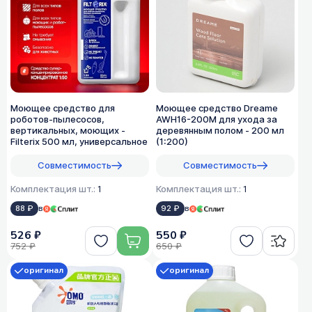
Моющее средство для
Моющее средство Dreame
роботов-пылесосов,
AWH16-200M для ухода за
вертикальных, моющих -
деревянным полом - 200 мл
Filterix 500 мл, универсальное
(1:200)
Совместимость
Совместимость
Комплектация шт.:
1
Комплектация шт.:
1
88 ₽
в
92 ₽
в
526 ₽
550 ₽
752 ₽
650 ₽
оригинал
оригинал