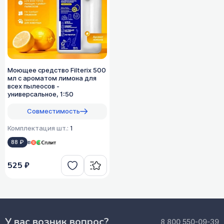
Моющее средство Filterix 500
мл с ароматом лимона для
всех пылеосов -
универсальное, 1:50
Совместимость
Комплектация шт.:
1
88 ₽
в
525 ₽
У вас возник вопрос?
8 800 550-09-39