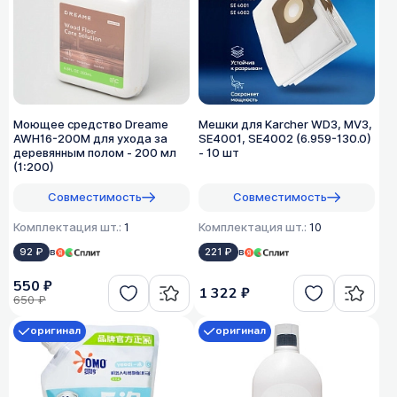
Моющее средство Dreame
Мешки для Karcher WD3, MV3,
AWH16-200M для ухода за
SE4001, SE4002 (6.959-130.0)
деревянным полом - 200 мл
- 10 шт
(1:200)
Совместимость
Совместимость
Комплектация шт.:
1
Комплектация шт.:
10
92 ₽
в
221 ₽
в
550 ₽
1 322 ₽
650 ₽
оригинал
оригинал