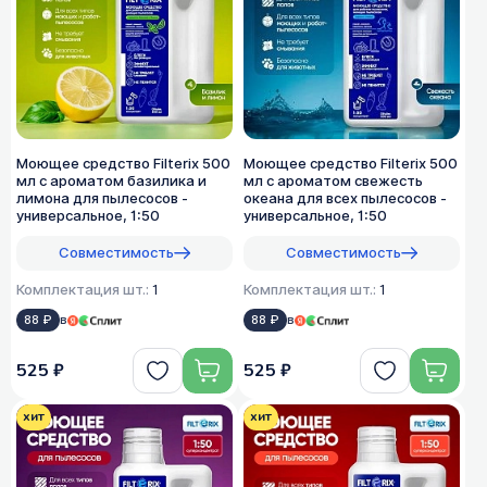
Моющее средство Filterix 500
Моющее средство Filterix 500
мл с ароматом базилика и
мл с ароматом свежесть
лимона для пылесосов -
океана для всех пылеcосов -
универсальное, 1:50
универсальное, 1:50
Совместимость
Совместимость
Комплектация шт.:
1
Комплектация шт.:
1
88 ₽
в
88 ₽
в
525 ₽
525 ₽
хит
хит