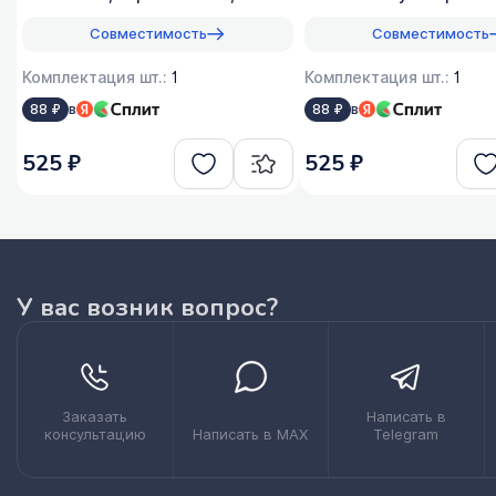
моющих, 1:50
Совместимость
Совместимость
Комплектация шт.:
1
Комплектация шт.:
1
в
в
88 ₽
88 ₽
525 ₽
525 ₽
У вас возник вопрос?
Заказать
Написать в
консультацию
Написать в MAX
Telegram