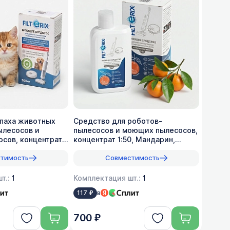
апаха животных
Средство для роботов-
ылесосов и
пылесосов и моющих пылесосов,
сов, концентрат
концентрат 1:50, Мандарин,
500мл
тимость
Совместимость
т.:
1
Комплектация шт.:
1
в
117 ₽
700 ₽