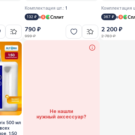
Комплектация шт.:
1
Комплектация ш
в
в
132 ₽
367 ₽
790 ₽
2 200 ₽
999 ₽
2 783 ₽
Не нашли
нужный аксессуар?
ix 500 мл
 всех
ое, 1:50