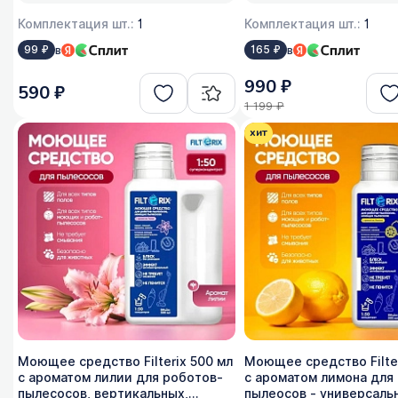
Комплектация шт.:
1
Комплектация шт.:
1
в
в
99 ₽
165 ₽
990 ₽
590 ₽
1 199 ₽
хит
Моющее средство Filterix 500 мл
Моющее средство Filter
с ароматом лилии для роботов-
с ароматом лимона для
пылесосов, вертикальных,
пылеосов - универсальн