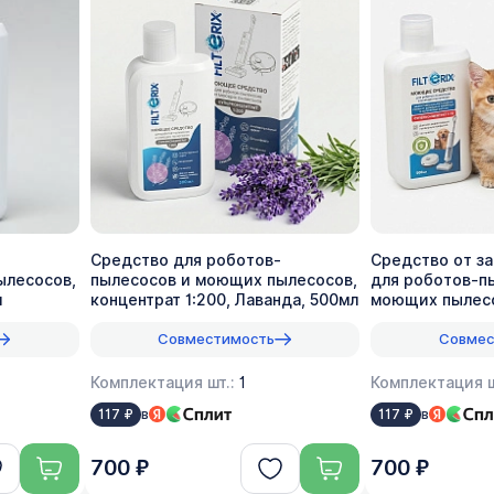
Средство для роботов-
Средство от з
ылесосов,
пылесосов и моющих пылесосов,
для роботов-п
л
концентрат 1:200, Лаванда, 500мл
моющих пылесо
1:70, 500мл
Совместимость
Совмес
Комплектация шт.:
1
Комплектация ш
в
в
117 ₽
117 ₽
700 ₽
700 ₽