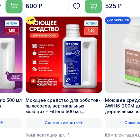
600 ₽
525 ₽
хит
оригинал
ix 500 мл
Моющее средство для роботов-
Моющее средс
я
пылесосов, вертикальных,
AWH16-200M дл
моющих - Filterix 500 мл,
деревянным по
универсальное
(1:200)
Совместимость
Совмес
Комплектация шт.:
1
Комплектация ш