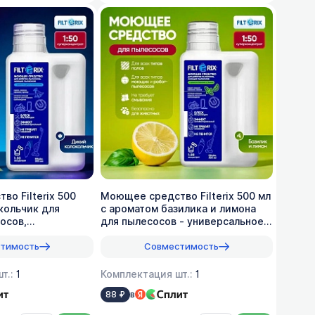
о Filterix 500
Моющее средство Filterix 500 мл
кольчик для
с ароматом базилика и лимона
осов,
для пылесосов - универсальное,
моющих, 1:50
1:50
тимость
Совместимость
т.:
1
Комплектация шт.:
1
в
88 ₽