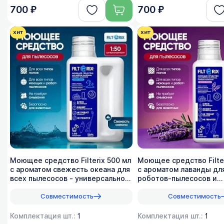
700 ₽
700 ₽
хит
хит
Моющее средство Filterix 500 мл
Моющее средство Filter
с ароматом свежесть океана для
с ароматом лаванды дл
всех пылеcосов - универсальное,
роботов-пылесосов и
1:50
вертикальных - 1:50
Совместимость
Совместимость
Комплектация шт.:
1
Комплектация шт.:
1