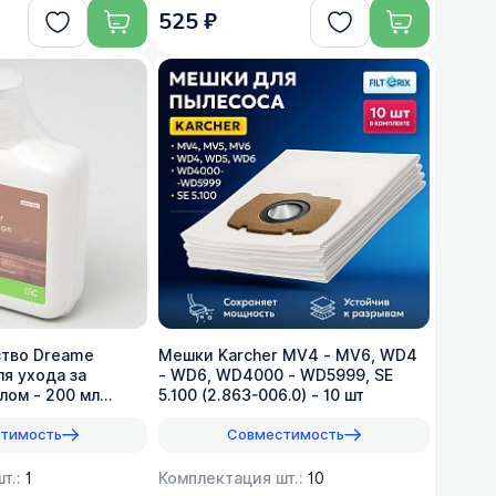
525 ₽
тво Dreame
Мешки Karcher MV4 - MV6, WD4
я ухода за
- WD6, WD4000 - WD5999, SE
лом - 200 мл
5.100 (2.863-006.0) - 10 шт
тимость
Совместимость
т.:
1
Комплектация шт.:
10