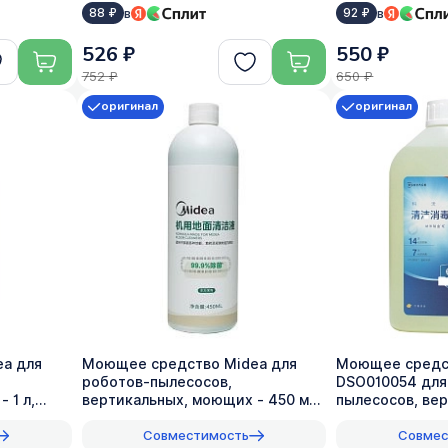
в
в
88 ₽
92 ₽
526 ₽
550 ₽
752 ₽
650 ₽
оригинал
оригинал
a для
Моющее средство Midea для
Моющее средс
роботов-пылесосов,
DSO010054 для
 1 л,
вертикальных, моющих - 450 мл,
пылесосов, ве
оригинал
моющих - 1 л, 1
Совместимость
Совмес