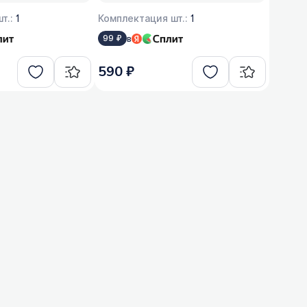
т.:
1
Комплектация шт.:
1
в
99 ₽
590 ₽