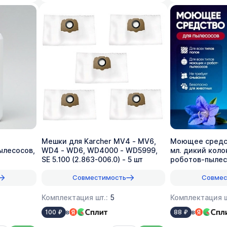
Мешки для Karcher MV4 - MV6,
Моющее средств
ылесосов,
WD4 - WD6, WD4000 - WD5999,
мл. дикий коло
SE 5.100 (2.863-006.0) - 5 шт
роботов-пылес
вертикальных, 
Совместимость
Совмес
Комплектация шт.:
5
Комплектация ш
в
в
100 ₽
88 ₽