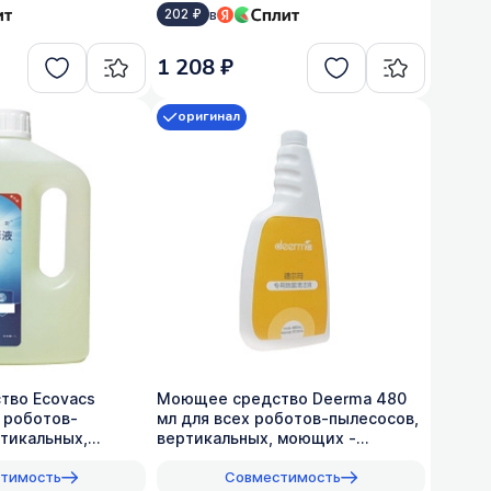
в
202 ₽
1 208 ₽
оригинал
тво Ecovacs
Моющее средство Deerma 480
 роботов-
мл для всех роботов-пылесосов,
ртикальных,
вертикальных, моющих -
:200
оригинал, 1:50
тимость
Совместимость