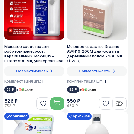
Моющее средство для
Моющее средство Dreame
роботов-пылесосов,
AWH16-200M для ухода за
вертикальных, моющих -
деревянным полом - 200 мл
Filterix 500 мл, универсальное
(1:200)
Совместимость
Совместимость
Комплектация шт.:
1
Комплектация шт.:
1
88 ₽
в
92 ₽
в
526 ₽
550 ₽
752 ₽
650 ₽
оригинал
оригинал