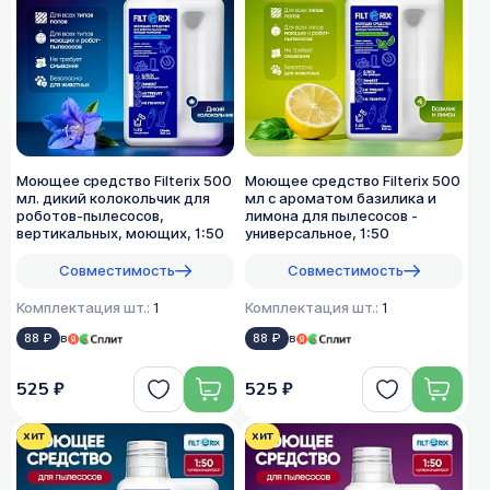
Моющее средство Filterix 500
Моющее средство Filterix 500
мл. дикий колокольчик для
мл с ароматом базилика и
роботов-пылесосов,
лимона для пылесосов -
вертикальных, моющих, 1:50
универсальное, 1:50
Совместимость
Совместимость
Комплектация шт.:
1
Комплектация шт.:
1
88 ₽
в
88 ₽
в
525 ₽
525 ₽
хит
хит