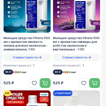
Моющее средство Filterix 500
Моющее средство Filterix 500
мл с ароматом свежесть
мл с ароматом лаванды для
океана для всех пылеcосов -
роботов-пылесосов и
универсальное, 1:50
вертикальных - 1:50
Совместимость
Совместимость
Комплектация шт.:
1
Комплектация шт.:
1
88 ₽
в
88 ₽
в
525 ₽
525 ₽
хит
оригинал