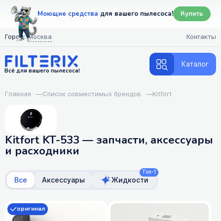
Моющие средства
для вашего пылесоса!
Купить
Город:
Москва
Контакты
Каталог
Всё для вашего пылесоса!
Главная
—
Список совместимых брендов
—
Kitfort
Kitfort KT-533 — запчасти, аксессуары
и расходники
Топ-1
Все
Аксессуары
Жидкости
оригинал